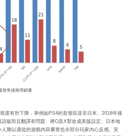
場發售後兩周銷量
視度有所下降，舉例如PS4的首發區並非日本、2018年後
日語版而且翻譯有問題、將O及X掣改成美版設定、日本地
令人難以適從的遊戲內容審查也令部分玩家內心反感。安