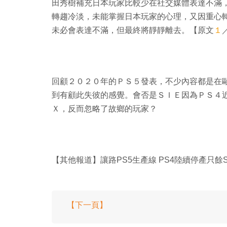
田秀樹補充日本玩家比較少在社交媒體表達不滿，
轉趨冷淡，未能掌握日本玩家的心理，又因重心
未必會表達不滿，但最終將靜靜離去。【原文
１
回顧２０２０年的ＰＳ５發表，不少內容都是在
到有顧此失彼的感覺。會否是ＳＩＥ因為ＰＳ４
Ｘ，反而忽略了故鄉的玩家？
【其他報道】讓路PS5生產線 PS4陸續停產只餘Sl
【下一頁】