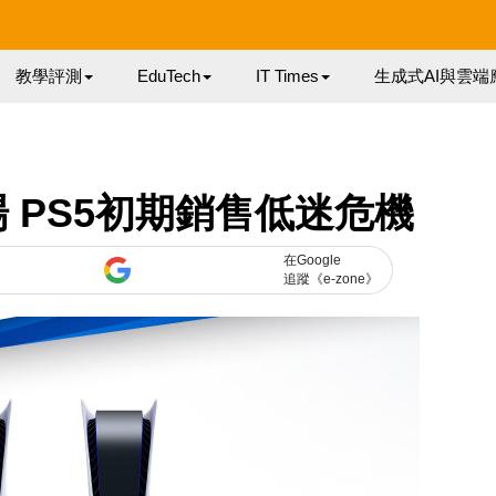
教學評測
EduTech
IT Times
生成式AI與雲端
 PS5初期銷售低迷危機
在Google
追蹤《e-zone》