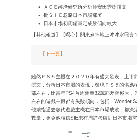
ＡＣＥ經濟研究所分析師安田秀樹撰文
批ＳＩＥ忽略日本市場部署
日本市場初周銷量定成敗傾向較大
【其他報道】【噁心】關東煮掉地上沖沖水照賣？
【下一頁】
雖然ＰＳ５主機在２０２０年有盛大發表，上市
撰文，分析日本市場的表現，發現ＰＳ５的供應
部左右，比當年PS4首周銷量32萬部差距極大
左右的遊戲主機都有失敗傾向，包括：Wonder Saw
他續指過去數代遊戲主機在日本市場成敗，都決
數量，更令他相信SIE未有周詳考慮到日本市場