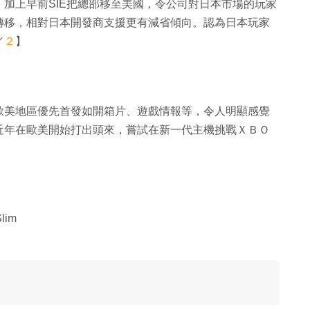
加上早前SIE把總部移至美國，令公司對日本市場的玩家
轉移，相對日本開發商支援更有減省傾向。認為日本玩家
／
２
】
歐美地區優先首發如開箱片、遊戲情報等，令人明顯感覺
近年在歐美開始打出頭來，嘗試在新一代主機挑戰ＸＢＯ
im