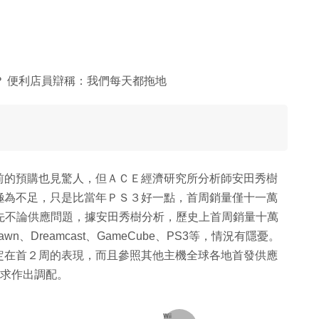
 便利店員辯稱：我們每天都拖地
前的預購也見驚人，但ＡＣＥ經濟研究所分析師安田秀樹
極為不足，只是比當年ＰＳ３好一點，首周銷量僅十一萬
，先不論供應問題，據安田秀樹分析，歷史上首周銷量十萬
n、Dreamcast、GameCube、PS3等，情況有隱憂。
定在首２周的表現，而且參照其他主機全球各地首發供應
需求作出調配。