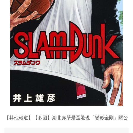
【其他報道】【多圖】湖北赤壁景區驚現「變形金剛」關公