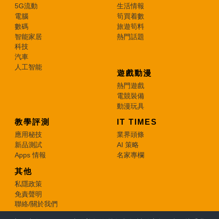
5G流動
生活情報
電腦
筍買着數
數碼
旅遊筍料
智能家居
熱門話題
科技
汽車
人工智能
遊戲動漫
熱門遊戲
電競裝備
動漫玩具
教學評測
IT TIMES
應用秘技
業界頭條
新品測試
AI 策略
Apps 情報
名家專欄
其他
私隱政策
免責聲明
聯絡/關於我們