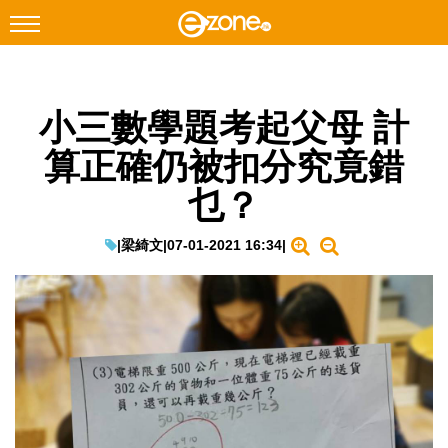
搜尋
小三數學題考起父母 計
Facebook
Instagram
算正確仍被扣分究竟錯
科技焦點
乜？
網絡生活
遊戲動漫
|
梁綺文
|
07-01-2021 16:34
|
教學評測
EduTech
IT Times
生成式AI與雲端應用
Enterprise Digital Transformation