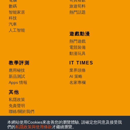
電腦
筍買着數
數碼
旅遊筍料
智能家居
熱門話題
科技
汽車
人工智能
遊戲動漫
熱門遊戲
電競裝備
動漫玩具
教學評測
IT TIMES
應用秘技
業界頭條
新品測試
AI 策略
Apps 情報
名家專欄
其他
私隱政策
免責聲明
聯絡/關於我們
本網站使用Cookies來改善您的瀏覽體驗, 請確定您同意及接受我
© 2026 e-zone. All Rights Reserved.
們的
私隱政策與使用條款
才繼續瀏覽。