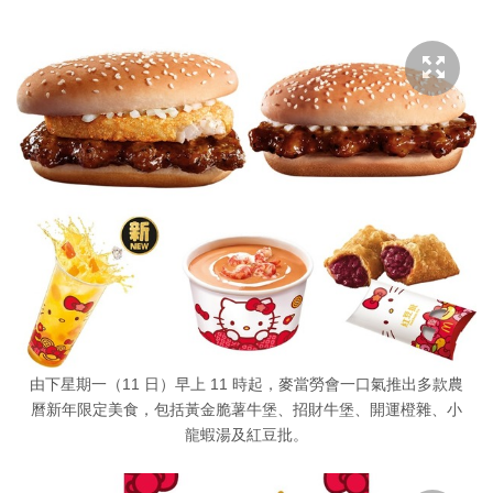
由下星期一（11 日）早上 11 時起，麥當勞會一口氣推出多款農
曆新年限定美食，包括黃金脆薯牛堡、招財牛堡、開運橙雜、小
龍蝦湯及紅豆批。