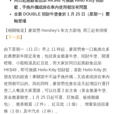
同日起惠顧食品加 HK$48 可換購 Hello Kitty 招財
籃，手挽外攜或掛在車內使用都沒有問題
全新 DOUBLE 招財牛堡會於 1 月 25 日（星期一）壓
軸登場
【相關報道】麥當勞 Hershey's 朱古力新地 周三起有得嘆
【
下一頁
】
由下星期一（11 日）早上 11 時起，麥當勞會一口氣推出多
款農曆新年限定美食，包括黃金脆薯牛堡、招財牛堡、開運
橙雜、小龍蝦湯及紅豆批，而大家於同日起惠顧食品加
HK$48，即可換購 Hello Kitty 招財籃，喜歡 Hello Kitty 的
朋友切勿錯過！事關當中不論手挽外攜，又或者或掛在車內
使用都可以的。與此同時，麥當勞也會在這天起增設行運孖
堡二人餐讓大家選購，可以任選 2 款主食（黃金脆薯牛堡、
黃金脆薯雞堡，1 月 25 日起可選、巨無霸、板燒雞腿
包）、脆香雞翼（2 件）、紅豆批（1 個）、 增量裝扭扭薯
條（1 份）及中汽水（2 杯）。