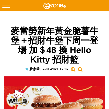
搜尋
麥當勞新年黃金脆薯牛
Facebook
Instagram
堡＋招財牛堡下周一登
科技焦點
場 加＄48 換 Hello
網絡生活
Kitty 招財籃
遊戲動漫
教學評測
|
蘇家華
|
07-01-2021 17:02
|
EduTech
IT Times
生成式AI與雲端應用
Enterprise Digital Transformation