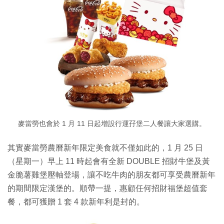
麥當勞也會於 1 月 11 日起增設行運孖堡二人餐讓大家選購。
其實麥當勞農曆新年限定美食就不僅如此的，1 月 25 日
（星期一）早上 11 時起會有全新 DOUBLE 招財牛堡及黃
金脆薯雞堡壓軸登場，讓不吃牛肉的朋友都可享受農曆新年
的期間限定漢堡的。順帶一提，惠顧任何招財福堡超值套
餐，都可獲贈 1 套 4 款新年利是封的。