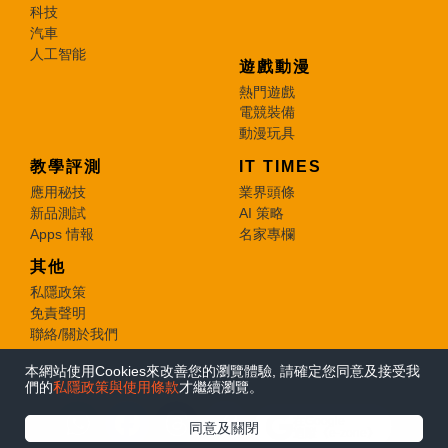
科技
汽車
人工智能
遊戲動漫
熱門遊戲
電競裝備
動漫玩具
教學評測
IT TIMES
應用秘技
業界頭條
新品測試
AI 策略
Apps 情報
名家專欄
其他
私隱政策
免責聲明
聯絡/關於我們
本網站使用Cookies來改善您的瀏覽體驗, 請確定您同意及接受我
© 2026 e-zone. All Rights Reserved.
們的
私隱政策與使用條款
才繼續瀏覽。
在Google
同意及關閉
追蹤《e-zone》