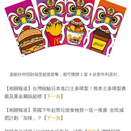
惠顧任何招財福堡超值套餐，都可獲贈 1 套 4 款新年利是封。
【相關報道】台灣檢驗日本進口士多啤梨！熊本士多啤梨農
藥及重金屬鎘超標【
下一頁
】
【相關報道】英國下年起禁垃圾食物買一送一推廣 全民減
肥計劃「加辣」？【
下一頁
】