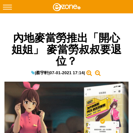
搜尋
內地麥當勞推出「開心
Facebook
Instagram
姐姐」 麥當勞叔叔要退
科技焦點
位？
網絡生活
遊戲動漫
|
蔡宇軒
|
07-01-2021 17:14
|
教學評測
EduTech
IT Times
生成式AI與雲端應用
Enterprise Digital Transformation