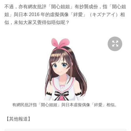
不過，亦有網友批評「開心姐姐」有抄襲成份，指「開心姐
姐」與日本 2016 年的虛擬偶像「絆愛」（キズナアイ）相
似，未知大家又覺得似唔似呢？
有網民批評指「開心姐姐」與日本虛擬偶像「絆愛」相似。
【其他報道】