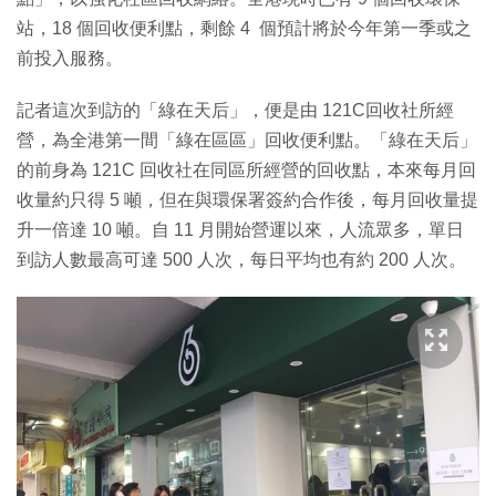
站，18 個回收便利點，剩餘 4 個預計將於今年第一季或之
前投入服務。
記者這次到訪的「綠在天后」，便是由 121C回收社所經
營，為全港第一間「綠在區區」回收便利點。「綠在天后」
的前身為 121C 回收社在同區所經營的回收點，本來每月回
收量約只得 5 噸，但在與環保署簽約合作後，每月回收量提
升一倍達 10 噸。自 11 月開始營運以來，人流眾多，單日
到訪人數最高可達 500 人次，每日平均也有約 200 人次。