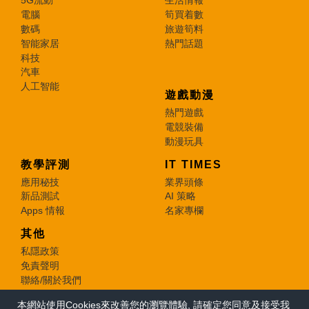
5G流動
生活情報
電腦
筍買着數
數碼
旅遊筍料
智能家居
熱門話題
科技
汽車
人工智能
遊戲動漫
熱門遊戲
電競裝備
動漫玩具
教學評測
IT TIMES
應用秘技
業界頭條
新品測試
AI 策略
Apps 情報
名家專欄
其他
私隱政策
免責聲明
聯絡/關於我們
本網站使用Cookies來改善您的瀏覽體驗, 請確定您同意及接受我
© 2026 e-zone. All Rights Reserved.