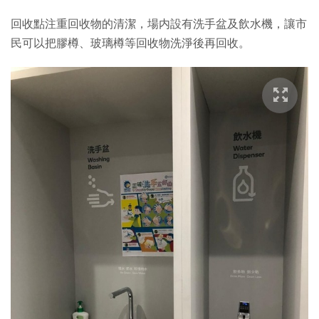
回收點注重回收物的清潔，場内設有洗手盆及飲水機，讓市
民可以把膠樽、玻璃樽等回收物洗淨後再回收。