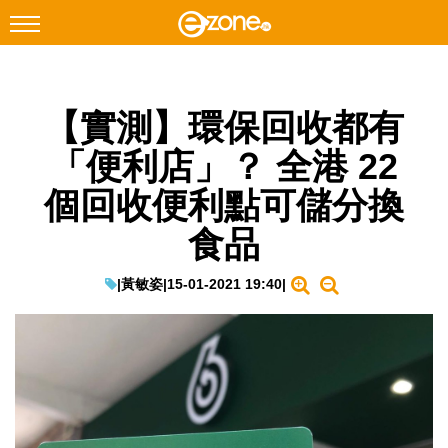
搜尋
【實測】環保回收都有
Facebook
Instagram
「便利店」？ 全港 22
科技焦點
個回收便利點可儲分換
網絡生活
食品
遊戲動漫
教學評測
|
黃敏姿
|
15-01-2021 19:40
|
EduTech
IT Times
生成式AI與雲端應用
Enterprise Digital Transformation