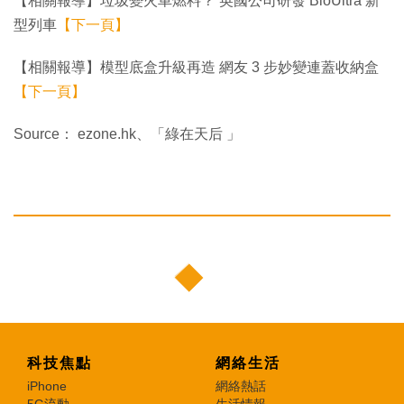
【相關報導】垃圾變火車燃料？ 英國公司研發 BioUltra 新
型列車
【下一頁】
【相關報導】模型底盒升級再造 網友 3 步妙變連蓋收納盒
【下一頁】
Source： ezone.hk、「綠在天后 」
科技焦點
網絡生活
iPhone
網絡熱話