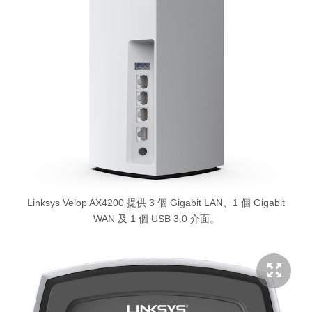
Linksys Velop AX4200 提供 3 個 Gigabit LAN、1 個 Gigabit
WAN 及 1 個 USB 3.0 介面。