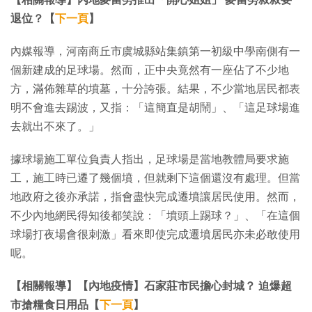
退位？【
下一頁
】
內媒報導，河南商丘市虞城縣站集鎮第一初級中學南側有一
個新建成的足球場。然而，正中央竟然有一座佔了不少地
方，滿佈雜草的墳墓，十分誇張。結果，不少當地居民都表
明不會進去踢波，又指：「這簡直是胡鬧」、「這足球場進
去就出不來了。」
據球場施工單位負責人指出，足球場是當地教體局要求施
工，施工時已遷了幾個墳，但就剩下這個還沒有處理。但當
地政府之後亦承諾，指會盡快完成遷墳讓居民使用。然而，
不少內地網民得知後都笑說：「墳頭上踢球？」、「在這個
球場打夜場會很刺激」看來即使完成遷墳居民亦未必敢使用
呢。
【相關報導】【內地疫情】石家莊市民擔心封城？ 迫爆超
市搶糧食日用品【
下一頁
】