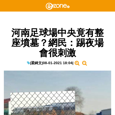
河南足球場中央竟有整
座墳墓？網民：踢夜場
會很刺激
|
梁綺文
|
08-01-2021 18:04
|