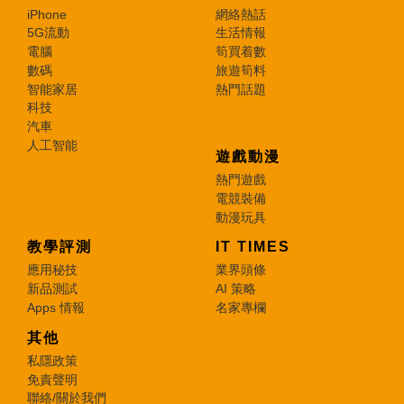
iPhone
網絡熱話
5G流動
生活情報
電腦
筍買着數
數碼
旅遊筍料
智能家居
熱門話題
科技
汽車
人工智能
遊戲動漫
熱門遊戲
電競裝備
動漫玩具
教學評測
IT TIMES
應用秘技
業界頭條
新品測試
AI 策略
Apps 情報
名家專欄
其他
私隱政策
免責聲明
聯絡/關於我們