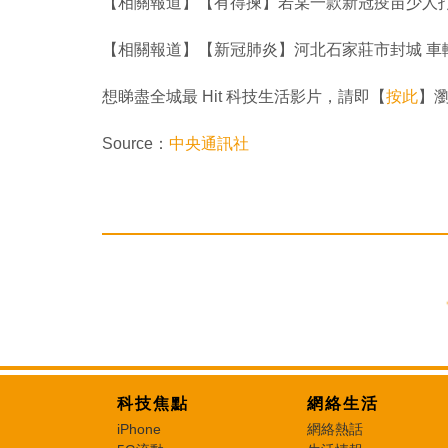
【相關報道】【有得揀】若某一款新冠疫苗少人打
【相關報道】【新冠肺炎】河北石家莊市封城 車
想睇盡全城最 Hit 科技生活影片，請即【
按此
】瀏
Source：
中央通訊社
科技焦點
網絡生活
iPhone
網絡熱話