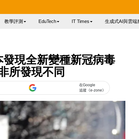
教學評測
EduTech
IT Times
生成式AI與雲端
本發現全新變種新冠病毒
非所發現不同
在Google
追蹤《e-zone》