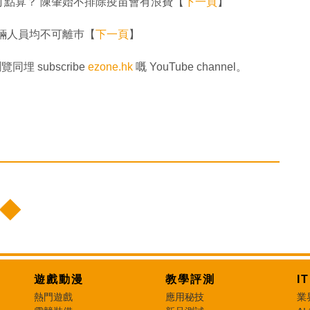
點算？ 陳肇始不排除疫苗會有浪費【
下一頁
】
輛人員均不可離巿【
下一頁
】
覽同埋 subscribe
ezone.hk
嘅 YouTube channel。
遊戲動漫
教學評測
I
熱門遊戲
應用秘技
業