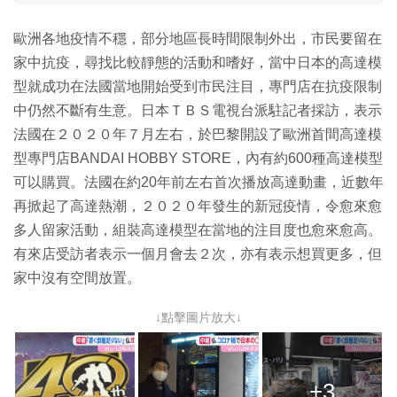
歐洲各地疫情不穩，部分地區長時間限制外出，市民要留在
家中抗疫，尋找比較靜態的活動和嗜好，當中日本的高達模
型就成功在法國當地開始受到市民注目，專門店在抗疫限制
中仍然不斷有生意。日本ＴＢＳ電視台派駐記者採訪，表示
法國在２０２０年７月左右，於巴黎開設了歐洲首間高達模
型專門店BANDAI HOBBY STORE，內有約600種高達模型
可以購買。法國在約20年前左右首次播放高達動畫，近數年
再掀起了高達熱潮，２０２０年發生的新冠疫情，令愈來愈
多人留家活動，組裝高達模型在當地的注目度也愈來愈高。
有來店受訪者表示一個月會去２次，亦有表示想買更多，但
家中沒有空間放置。
↓點擊圖片放大↓
+3