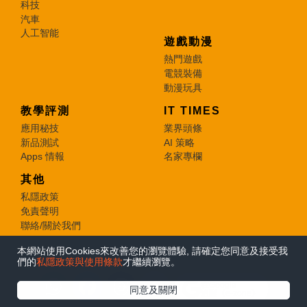
科技
汽車
人工智能
遊戲動漫
熱門遊戲
電競裝備
動漫玩具
教學評測
IT TIMES
應用秘技
業界頭條
新品測試
AI 策略
Apps 情報
名家專欄
其他
私隱政策
免責聲明
聯絡/關於我們
本網站使用Cookies來改善您的瀏覽體驗, 請確定您同意及接受我
© 2026 e-zone. All Rights Reserved.
們的
私隱政策與使用條款
才繼續瀏覽。
在Google
同意及關閉
追蹤《e-zone》