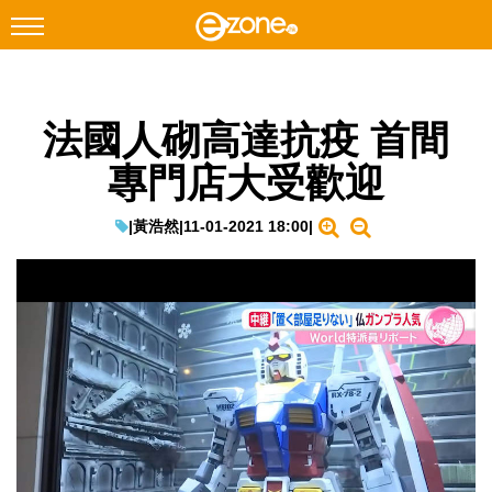
搜尋
法國人砌高達抗疫 首間
Facebook
Instagram
專門店大受歡迎
科技焦點
網絡生活
|
黃浩然
|
11-01-2021 18:00
|
遊戲動漫
教學評測
EduTech
IT Times
生成式AI與雲端應用
Enterprise Digital Transformation