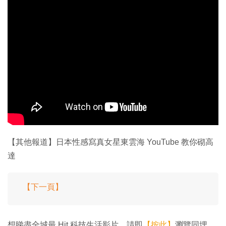
【其他報道】日本性感寫真女星東雲海 YouTube 教你砌高
達
【下一頁】
想睇盡全城最 Hit 科技生活影片，請即
【按此】
瀏覽同埋