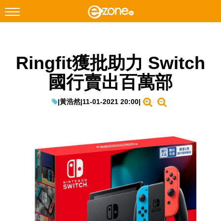
搜尋
Ringfit獲批助力 Switch
Facebook
Instagram
國行賣出百萬部
科技焦點
網絡生活
|
黃浩然
|
11-01-2021 20:00
|
遊戲動漫
教學評測
EduTech
IT Times
生成式AI與雲端應用
Enterprise Digital Transformation