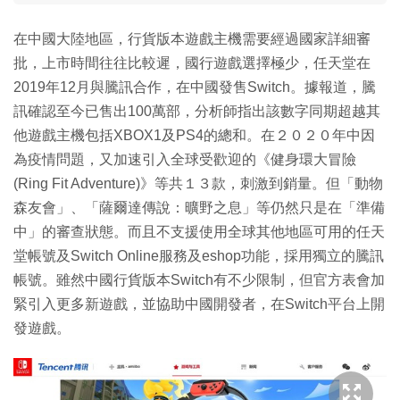
在中國大陸地區，行貨版本遊戲主機需要經過國家詳細審
批，上市時間往往比較遲，國行遊戲選擇極少，任天堂在
2019年12月與騰訊合作，在中國發售Switch。據報道，騰
訊確認至今已售出100萬部，分析師指出該數字同期超越其
他遊戲主機包括XBOX1及PS4的總和。在２０２０年中因
為疫情問題，又加速引入全球受歡迎的《健身環大冒險
(Ring Fit Adventure)》等共１３款，刺激到銷量。但「動物
森友會」、「薩爾達傳說：曠野之息」等仍然只是在「準備
中」的審查狀態。而且不支援使用全球其他地區可用的任天
堂帳號及Switch Online服務及eshop功能，採用獨立的騰訊
帳號。雖然中國行貨版本Switch有不少限制，但官方表會加
緊引入更多新遊戲，並協助中國開發者，在Switch平台上開
發遊戲。