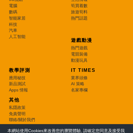
電腦
筍買着數
數碼
旅遊筍料
智能家居
熱門話題
科技
汽車
人工智能
遊戲動漫
熱門遊戲
電競裝備
動漫玩具
教學評測
IT TIMES
應用秘技
業界頭條
新品測試
AI 策略
Apps 情報
名家專欄
其他
私隱政策
免責聲明
聯絡/關於我們
本網站使用Cookies來改善您的瀏覽體驗, 請確定您同意及接受我
© 2026 e-zone. All Rights Reserved.