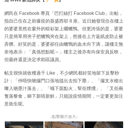
網民在 Facebook 專頁「巴打絲打 Facebook Club」出帖，
指自己住在之前爆疫的葵盛西邨 8 座。近日她發現住在樓上
的婆婆竟然在窗外的晾衫架上曬蠟鴨。但更誇張的是，婆婆
只是簡單用夾子把蠟鴨夾在架上，然後在上方返紙皮防止被
弄髒。好笑的是，婆婆卻任由蠟鴨的血水向下滴，讓樓主無
奈地表示：「真係想點呢～」樓主之後亦有向保安員反映，
但最終還是決定求助區議員。
帖文很快就收穫過千 Like，不少網民都好笑地留下反擊秒
計：「仲唔快啲攞門口張地毯出去拍下塵」、「攞支水槍出
嚟入啲墨汁落去」、「喺下面點火，幫佢煙燻」、「叉佢兩
隻落黎食，睇下新唔新鮮」只能說疫情期間，一定要更加注
意衛生呢。
↓點擊圖片放大↓