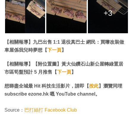
+3
【相關報導】九巴出售 1:1 退役真巴士 網民：買嚟改裝做
車屋係我兒時夢想【
下一頁
】
【相關報導】【附位置圖】黃大仙鑽石山新公屋轉綠置居
市區筍盤預計 5 月推售【
下一頁
】
想睇盡全城最 Hit 科技生活影片，請即【
按此
】瀏覽同埋
subscribe ezone.hk 嘅 YouTube channel。
Source：
巴打絲打 Facebook Club