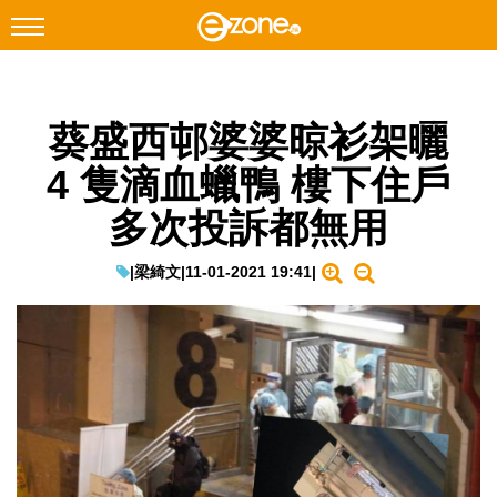
搜尋
葵盛西邨婆婆晾衫架曬
Facebook
Instagram
4 隻滴血蠟鴨 樓下住戶
科技焦點
多次投訴都無用
網絡生活
遊戲動漫
|
梁綺文
|
11-01-2021 19:41
|
教學評測
EduTech
IT Times
生成式AI與雲端應用
Enterprise Digital Transformation