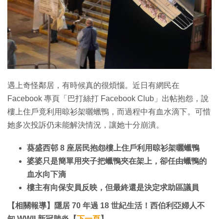
特集
遇上奇怪鄰居，有時候真的很煩惱。近日有網民在
Facebook 專頁「巴打絲打 Facebook Club」出帖抱怨，說
樓上住戶竟利用晾衫架曬蠟鴨，而過程中有血水滴下。可惜
她多次投訴仍未能解決情況，讓她十分崩潰。
葵盛西邨 8 座居民抱怨樓上住戶利用晾衫架曬蠟鴨
婆婆只是簡單用夾子把蠟鴨夾在架上，卻任由蠟鴨的
血水向下滴
樓主有向保安員反映，但最終還是決定求助區議員
【相關報導】隱居 70 年過 18 世紀生活！西伯利亞婦人不
知 WWII 新冠肺炎【
下一頁
】