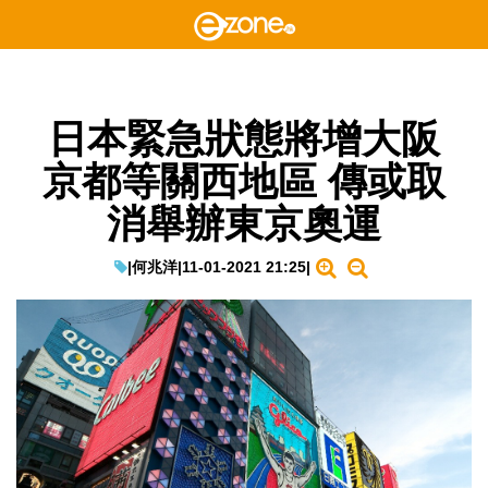
日本緊急狀態將增大阪
京都等關西地區 傳或取
消舉辦東京奧運
|
何兆洋
|
11-01-2021 21:25
|