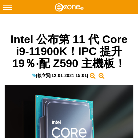
搜尋
Intel 公布第 11 代 Core
Facebook
Instagram
i9-11900K！IPC 提升
科技焦點
19％‧配 Z590 主機板！
網絡生活
遊戲動漫
|
賴立賢
|
12-01-2021 15:01
|
教學評測
EduTech
IT Times
生成式AI與雲端應用
Enterprise Digital Transformation