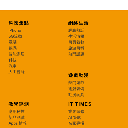
科技焦點
網絡生活
iPhone
網絡熱話
5G流動
生活情報
電腦
筍買着數
數碼
旅遊筍料
智能家居
熱門話題
科技
汽車
人工智能
遊戲動漫
熱門遊戲
電競裝備
動漫玩具
教學評測
IT TIMES
應用秘技
業界頭條
新品測試
AI 策略
Apps 情報
名家專欄