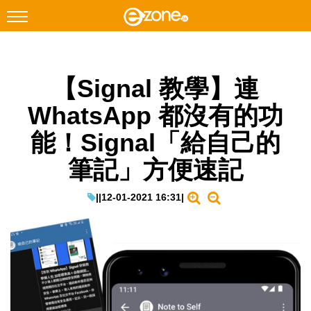
搜尋
【Signal 教學】連
Facebook
Instagram
WhatsApp 都沒有的功
科技焦點
能！Signal「給自己的
網絡生活
筆記」方便速記
遊戲動漫
教學評測
|
|
12-01-2021 16:31
|
EduTech
IT Times
生成式AI與雲端應用
Enterprise Digital Transformation