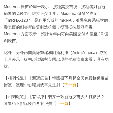
Moderna 疫苗於周一表示，接種其疫苗後，接種者對新冠
病毒的免疫力可維持最少 1 年。Moderna 研發的疫苗
「mRNA-1237」是利用合成的 mRNA，引導免疫系統對病
毒表面的刺突蛋白質制造抗體，從而抵抗新冠病毒。
Moderna 方面表示，預計今年內可向美國交付 6 億至 10 億
劑疫苗。
此外，另外兩間藥廠輝瑞和阿斯利康（AstraZeneca）亦於
上月表示，從初步試驗對英國出現的變種病毒來看，具有功
效。
【相關報道】【新冠疫苗】韓國擬下月起全民免費接種疫苗
醫護＋護理中心職員或率先注射【
下一頁
】
【相關報道】【有得揀】若某一款新冠疫苗少人打點算？
陳肇始不排除疫苗會有浪費【
下一頁
】