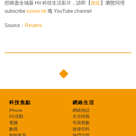
想睇盡全城最 Hit 科技生活影片，請即【
按此
】瀏覽同埋
subscribe
ezone.hk
嘅 YouTube channel
Source：
Reuters
科技焦點
網絡生活
iPhone
網絡熱話
5G流動
生活情報
電腦
筍買着數
數碼
旅遊筍料
智能家居
熱門話題