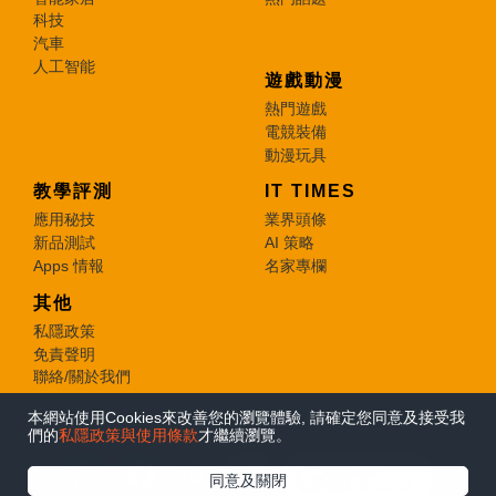
科技
汽車
人工智能
遊戲動漫
熱門遊戲
電競裝備
動漫玩具
教學評測
IT TIMES
應用秘技
業界頭條
新品測試
AI 策略
Apps 情報
名家專欄
其他
私隱政策
免責聲明
聯絡/關於我們
本網站使用Cookies來改善您的瀏覽體驗, 請確定您同意及接受我
© 2026 e-zone. All Rights Reserved.
們的
私隱政策與使用條款
才繼續瀏覽。
在Google
同意及關閉
追蹤《e-zone》