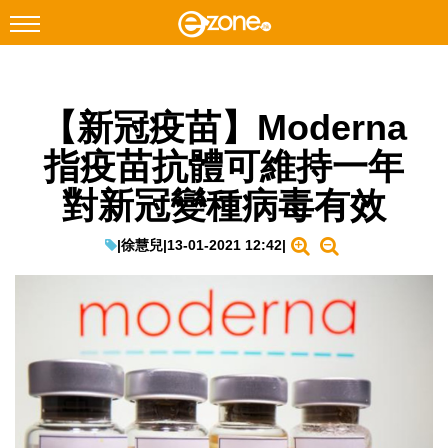
搜尋
【新冠疫苗】Moderna
Facebook
Instagram
指疫苗抗體可維持一年
科技焦點
對新冠變種病毒有效
網絡生活
遊戲動漫
|
徐慧兒
|
13-01-2021 12:42
|
教學評測
EduTech
IT Times
生成式AI與雲端應用
Enterprise Digital Transformation