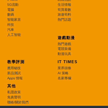
5G流動
生活情報
電腦
筍買着數
數碼
旅遊筍料
智能家居
熱門話題
科技
汽車
人工智能
遊戲動漫
熱門遊戲
電競裝備
動漫玩具
教學評測
IT TIMES
應用秘技
業界頭條
新品測試
AI 策略
Apps 情報
名家專欄
其他
私隱政策
免責聲明
聯絡/關於我們