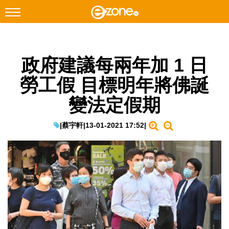
搜尋
政府建議每兩年加 1 日
Facebook
Instagram
勞工假 目標明年將佛誕
科技焦點
變法定假期
網絡生活
遊戲動漫
|
蔡宇軒
|
13-01-2021 17:52
|
教學評測
EduTech
IT Times
生成式AI與雲端應用
Enterprise Digital Transformation