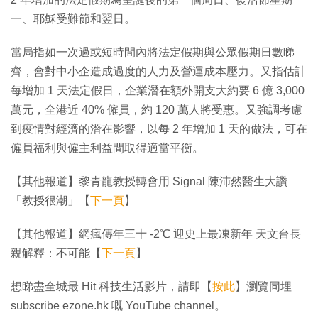
一、耶穌受難節和翌日。
當局指如一次過或短時間內將法定假期與公眾假期日數睇
齊，會對中小企造成過度的人力及營運成本壓力。又指估計
每增加 1 天法定假日，企業潛在額外開支大約要 6 億 3,000
萬元，全港近 40% 僱員，約 120 萬人將受惠。又強調考慮
到疫情對經濟的潛在影響，以每 2 年增加 1 天的做法，可在
僱員福利與僱主利益間取得適當平衡。
【其他報道】黎青龍教授轉會用 Signal 陳沛然醫生大讚
「教授很潮」【
下一頁
】
【其他報道】網瘋傳年三十 -2℃ 迎史上最凍新年 天文台長
親解釋：不可能【
下一頁
】
想睇盡全城最 Hit 科技生活影片，請即【
按此
】瀏覽同埋
subscribe ezone.hk 嘅 YouTube channel。