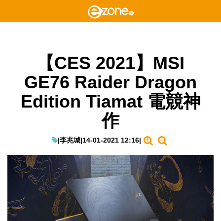
【CES 2021】MSI
GE76 Raider Dragon
Edition Tiamat 電競神
作
|
李兆城
|
14-01-2021 12:16
|