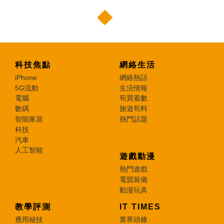
科技焦點
網絡生活
iPhone
網絡熱話
5G流動
生活情報
電腦
筍買着數
數碼
旅遊筍料
智能家居
熱門話題
科技
汽車
人工智能
遊戲動漫
熱門遊戲
電競裝備
動漫玩具
教學評測
IT TIMES
應用秘技
業界頭條