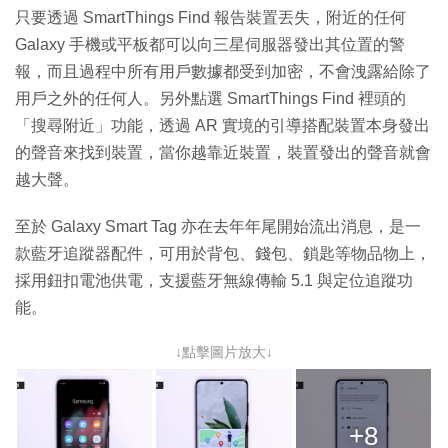
只要透過 SmartThings Find 報告裝置丟失，附近的任何
Galaxy 手機或平板都可以向三星伺服器發出其位置的警
報，而且過程中所有用戶數據都受到加密，不會洩露給除了
用戶之外的任何人。另外點選 SmartThings Find 裡頭的
「搜尋附近」功能，透過 AR 實境的引導搭配裝置本身發出
的聲音來找到裝置，當你越靠近裝置，裝置發出的聲音就會
越大聲。
至於 Galaxy Smart Tag 亦在去年年尾開始流出消息，是一
款藍牙追蹤器配件，可用於背包、錢包、鎖匙等物品物上，
採用鈕扣電池供電，支援藍牙無線傳輸 5.1 與定位追蹤功
能。
↓點擊圖片放大↓
+8