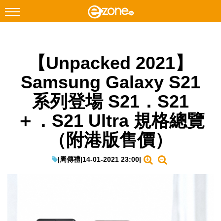
搜尋
【Unpacked 2021】
Facebook
Instagram
Samsung Galaxy S21
科技焦點
系列登場 S21．S21
網絡生活
＋．S21 Ultra 規格總覽
遊戲動漫
（附港版售價）
教學評測
EduTech
|
周傳禮
|
14-01-2021 23:00
|
IT Times
生成式AI與雲端應用
Enterprise Digital Transformation