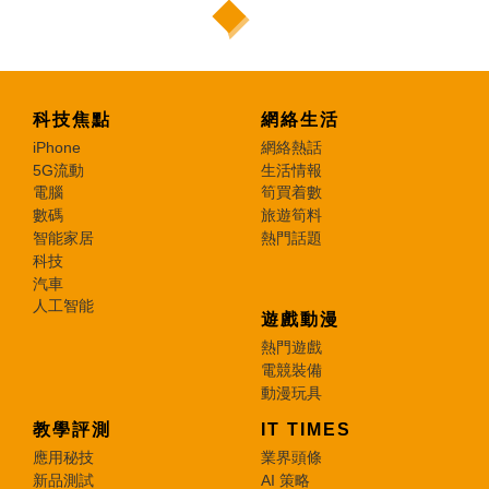
科技焦點
網絡生活
iPhone
網絡熱話
5G流動
生活情報
電腦
筍買着數
數碼
旅遊筍料
智能家居
熱門話題
科技
汽車
人工智能
遊戲動漫
熱門遊戲
電競裝備
動漫玩具
教學評測
IT TIMES
應用秘技
業界頭條
新品測試
AI 策略