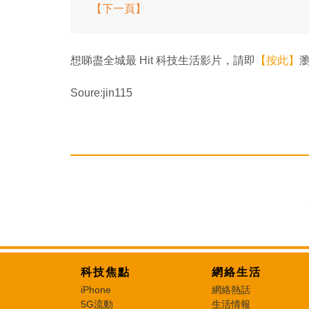
【下一頁】
想睇盡全城最 Hit 科技生活影片，請即
【按此】
瀏
Soure:jin115
科技焦點
網絡生活
iPhone
網絡熱話
5G流動
生活情報