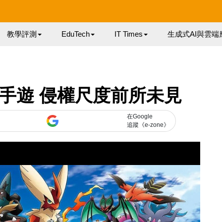
教學評測
EduTech
IT Times
生成式AI與雲端
n手遊 侵權尺度前所未見
在Google
追蹤《e-zone》