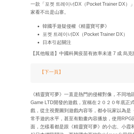
一款「포켓 트레이너DX（Pocket Traine
家看不出是山寨。
韓國手遊疑侵權《精靈寶可夢》
포켓 트레이너DX（Pocket Trainer DX）
日本引起關注
【其他報道】中國科興疫苗有效率未達 7 成 烏
【下一頁】
《精靈寶可夢》一直是熱門的侵權對像，不同地區
Game LTD開發的遊戲，宣稱在２０２０年底正式營運
戲，從主視覺圖到遊戲內容等，都令玩家以為是
常手遊的水平，甚至有動畫內容播放，使用RPG
面，怎樣看都是跟《精靈寶可夢》的小志、小霞