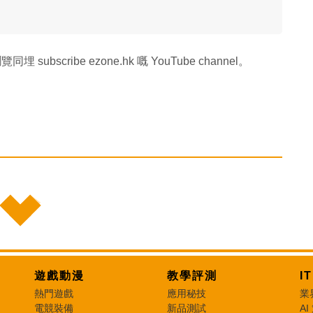
覽同埋 subscribe ezone.hk 嘅 YouTube channel。
遊戲動漫
教學評測
I
熱門遊戲
應用秘技
業
電競裝備
新品測試
AI