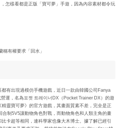
r DX）」，怎樣看都是正版「寶可夢」手遊，因為內容素材都令玩
克蘭稱有權要求「回水」
都有出現過模仿手機遊戲，近日一款由韓國公司Fanya
，名為포켓 트레이너DX（Pocket Trainer DX）的遊
《精靈寶可夢》的官方遊戲，其畫面質素不差，完全是正
回合制5V5讓動物角色對戰，而動物角色和人類主角的畫
和比卡超等相同，連科學家也像大木博士。據了解已經引