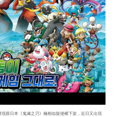
發現跟日本《鬼滅之刃》極相似疑侵權下架，近日又出現