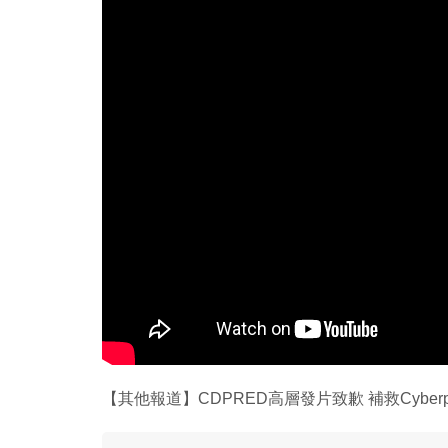
【其他報道】CDPRED高層發片致歉 補救Cyberpu