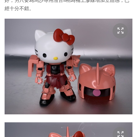
好，另只要為馬沙專用渣古II稍為補上滲線增加立體感，已
經十分不錯。