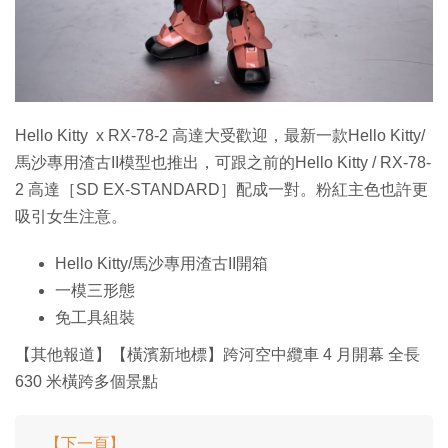
特集
Hello Kitty x RX-78-2 高達大受歡迎，最新一款Hello Kitty/
馬沙專用渣古II模型也推出，可跟之前的Hello Kitty / RX-78-
2 高達［SD EX-STANDARD］配成一對。粉紅主色也許更
吸引女生注意。
Hello Kitty/馬沙專用渣古II開箱
一模三形態
免工具組裝
【其他報道】【橫濱新地標】跨河空中纜車 4 月開幕 全長
630 米橫跨多個景點
【下一頁】