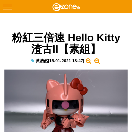
搜尋
粉紅三倍速 Hello Kitty
Facebook
Instagram
渣古II【素組】
科技焦點
網絡生活
|
黃浩然
|
15-01-2021 18:47
|
遊戲動漫
教學評測
EduTech
IT Times
生成式AI與雲端應用
Enterprise Digital Transformation