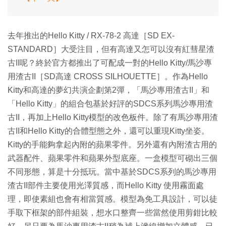
去年推出的Hello Kitty / RX-78-2 高達［SD EX-
STANDARD］大受注目，但有高達又怎可以沒有紅彗星渣
古II呢？終於官方都推出了可配成一對的Hello Kitty/馬沙專
用渣古II［SD高達 CROSS SILHOUETTE］。作為Hello
Kitty和高達的夢幻共演企劃第2彈，「馬沙專用渣古II」和
「Hello Kitty」的組合包基於好評的SDCS系列馬沙專用渣
古II，再加上Hello Kitty模型的改色板件。除了有馬沙專用渣
古II和Hello Kitty的合體型態之外，還可以重現Kitty坐姿。
Kitty的手能夠拿起內附的蘋果零件。另外還有內附渣古用的
武器配件、蘋果零件和蘋果外型底座。一盒模型可砌出三個
不同形態，算是十分抵玩。當中基於SDCS系列的馬沙專用
渣古II部件主要使用光澤質感，而Hello Kitty 使用霧面處
理，即使素組也會有相當質感。模型為免工具設計，可以徒
手取下框架的部件組裝，想水口整齊一些當然使用剪鉗比較