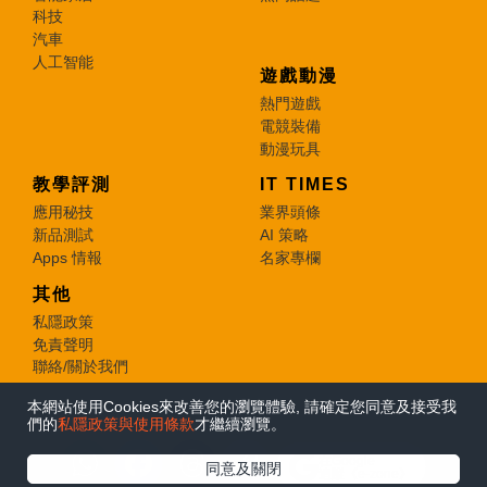
科技
汽車
人工智能
遊戲動漫
熱門遊戲
電競裝備
動漫玩具
教學評測
IT TIMES
應用秘技
業界頭條
新品測試
AI 策略
Apps 情報
名家專欄
其他
私隱政策
免責聲明
聯絡/關於我們
本網站使用Cookies來改善您的瀏覽體驗, 請確定您同意及接受我
© 2026 e-zone. All Rights Reserved.
們的
私隱政策與使用條款
才繼續瀏覽。
在Google
同意及關閉
追蹤《e-zone》