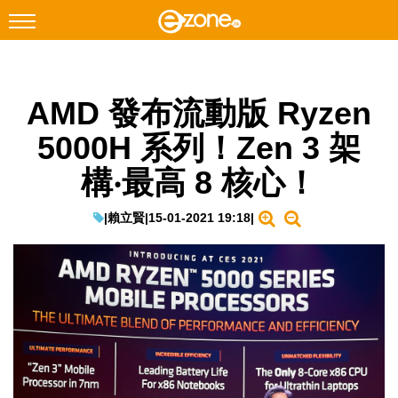
搜尋
AMD 發布流動版 Ryzen
Facebook
Instagram
5000H 系列！Zen 3 架
科技焦點
構‧最高 8 核心！
網絡生活
遊戲動漫
|
賴立賢
|
15-01-2021 19:18
|
教學評測
EduTech
IT Times
生成式AI與雲端應用
Enterprise Digital Transformation