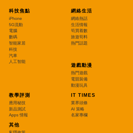
科技焦點
網絡生活
iPhone
網絡熱話
5G流動
生活情報
電腦
筍買着數
數碼
旅遊筍料
智能家居
熱門話題
科技
汽車
人工智能
遊戲動漫
熱門遊戲
電競裝備
動漫玩具
教學評測
IT TIMES
應用秘技
業界頭條
新品測試
AI 策略
Apps 情報
名家專欄
其他
私隱政策