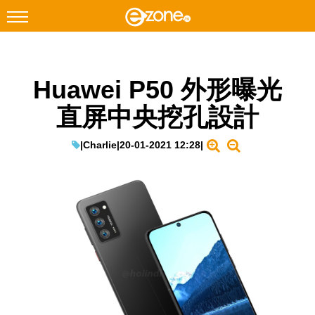
搜尋
Huawei P50 外形曝光
Facebook
Instagram
直屏中央挖孔設計
科技焦點
網絡生活
|
Charlie
|
20-01-2021 12:28
|
遊戲動漫
教學評測
EduTech
IT Times
生成式AI與雲端應用
Enterprise Digital Transformation