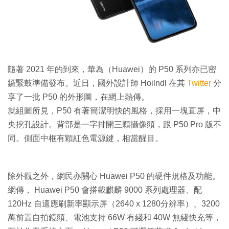
特集
隨著 2021 年的到來，華為（Huawei）的 P50 系列亦已密
鑼緊鼓準備發布。近日，國外設計師 Hoilndl 在其
Twitter
分
享了一批 P50 的外形圖，在網上熱傳。
就組圖所見，P50 有著簡潔明快的風格，採用一塊直屏，中
央挖孔設計。背部是一字排開三顆攝像頭，跟 P50 Pro 版不
同。側面中框有顆紅色電源鍵，相當醒目。
除外觀之外，網民亦關心 Huawei P50 的硬件規格及功能。
網傳， Huawei P50 會搭載麒麟 9000 系列處理器、配
120Hz 自適應刷新率顯示屏（2640 x 1280分辨率）、3200
萬前置自拍鏡頭、電池支持 66W 有綫和 40W 無綫快充等，