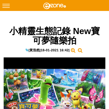
搜尋
小精靈生態記錄 New寶
Facebook
Instagram
可夢隨樂拍
科技焦點
網絡生活
|
黃浩然
|
18-01-2021 16:42
|
遊戲動漫
教學評測
EduTech
IT Times
生成式AI與雲端應用
Enterprise Digital Transformation