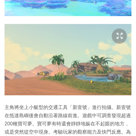
主角將坐上小艇型的交通工具「新壹號」進行拍攝。新壹號
在抵達島嶼後會自動沿著路線前進。遊戲中可調查發現超過
200種寶可夢。寶可夢有時還會靜靜地躲在不起眼的地方，
或是突然從空中現身。考驗玩家的觀察能力及快門反應。為