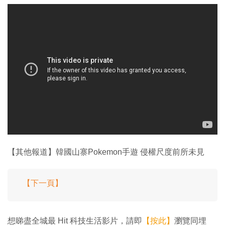
【其他報道】韓國山寨Pokemon手遊 侵權尺度前所未見
【下一頁】
想睇盡全城最 Hit 科技生活影片，請即
【按此】
瀏覽同埋