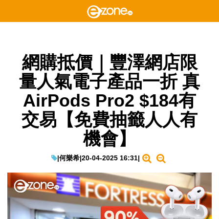
網購抵價｜豐澤網店限
量人氣電子產品一折 真
AirPods Pro2 $184有
交易【免費抽籤人人有
機會】
|
何樂希
|
20-04-2025 16:31
|