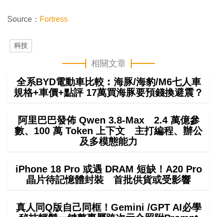
Source：
Fortress
科技
相關文章
全系BYD電動車比較︰海豚/海豹/M6七人車
規格+車價+點評 17萬買海豚要預錢換避震？
阿里巴巴發佈 Qwen 3.8-Max 2.4 萬億參
數、100 萬 Token 上下文 主打編程、辦公
及多模態能力
iPhone 18 Pro 或遇 DRAM 短缺！A20 Pro
晶片待記憶體封裝 首批供貨或受影響
真人同Q版自己同框！Gemini /GPT AI必學