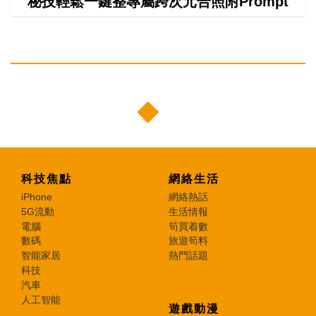
秘技輕鬆一鍵整專屬跨次元合照附Prompt
科技焦點
網絡生活
iPhone
網絡熱話
5G流動
生活情報
電腦
筍買着數
數碼
旅遊筍料
智能家居
熱門話題
科技
汽車
人工智能
遊戲動漫