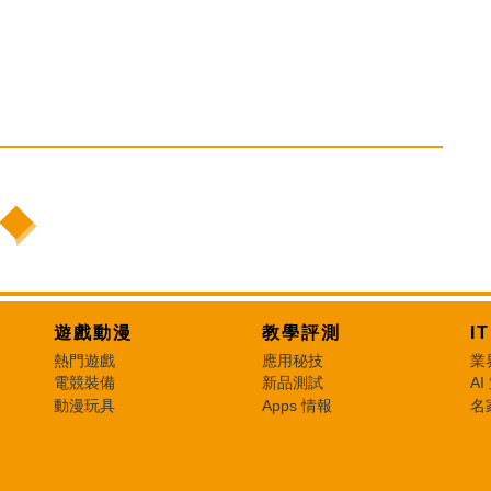
遊戲動漫
教學評測
I
熱門遊戲
應用秘技
業
電競裝備
新品測試
AI
動漫玩具
Apps 情報
名