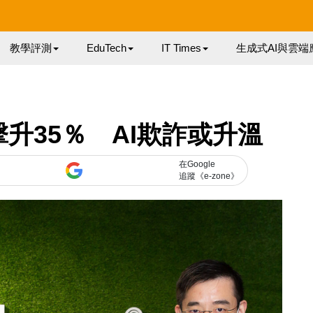
教學評測
EduTech
IT Times
生成式AI與雲端
擊升35％ AI欺詐或升溫
在Google
追蹤《e-zone》