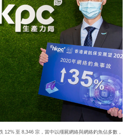
 12% 至 8,346 宗，當中以殭屍網絡與網絡釣魚佔多數，