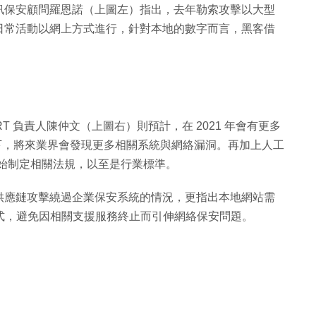
T 資訊保安顧問羅恩諾（上圖左）指出，去年勒索攻擊以大型
日常活動以網上方式進行，針對本地的數字而言，黑客借
T 負責人陳仲文（上圖右）則預計，在 2021 年會有更多
定下，將來業界會發現更多相關系統與網絡漏洞。再加上人工
已開始制定相關法規，以至是行業標準。
供應鏈攻擊繞過企業保安系統的情況，更指出本地網站需
TP 加密制式，避免因相關支援服務終止而引伸網絡保安問題。