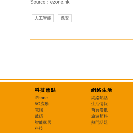
Source：ezone.hk
人工智能
保安
科技焦點
網絡生活
iPhone
網絡熱話
5G流動
生活情報
電腦
筍買着數
數碼
旅遊筍料
智能家居
熱門話題
科技