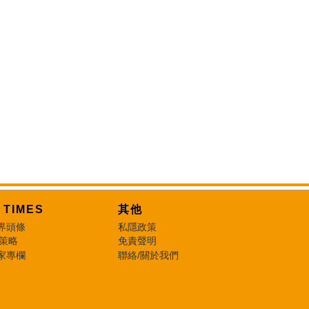
T TIMES
其他
界頭條
私隱政策
 策略
免責聲明
家專欄
聯絡/關於我們