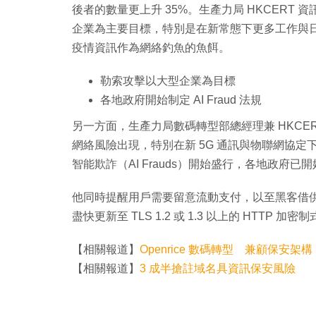
後者的數量更上升 35%。生產力局 HKCER
企業為主要目標，特別是在新常態下更多工作與
疫情資訊作為網絡釣魚的魚餌。
勒索攻擊以大型企業為目標
各地政府開始制定 AI Fraud 法規
另一方面，生產力局數碼轉型部總經理兼 HKCER
網絡風險出現，特別在新 5G 通訊與物聯網協
智能欺詐（AI Frauds）開始盛行，各地政府
他同時提醒用戶需要留意流動支付，以至黑客借
盡快更新至 TLS 1.2 或 1.3 以上的 HT
【相關報道】
Openrice 數碼轉型 兼顧保安架構
【相關報道】
3 成半搶註域名具資訊保安風險