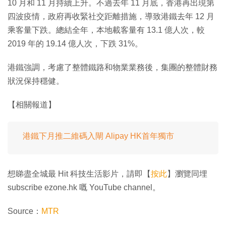
10 月和 11 月持續上升。不過去年 11 月底，香港再出現第
四波疫情，政府再收緊社交距離措施，導致港鐵去年 12 月
乘客量下跌。總結全年，本地載客量有 13.1 億人次，較
2019 年的 19.14 億人次，下跌 31%。
港鐵強調，考慮了整體鐵路和物業業務後，集團的整體財務
狀況保持穩健。
【相關報道】
港鐵下月推二維碼入閘 Alipay HK首年獨市
想睇盡全城最 Hit 科技生活影片，請即【
按此
】瀏覽同埋
subscribe ezone.hk 嘅 YouTube channel。
Source：
MTR