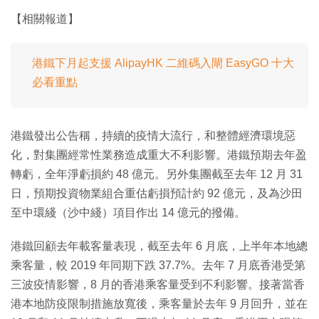
【相關報道】
港鐵下月起支援 AlipayHK 二維碼入閘 EasyGO 十大
必看重點
港鐵發出公告稱，持續的疫情大流行，和整體經濟環境惡
化，對集團經常性業務造成重大不利影響。港鐵預期去年盈
轉虧，全年淨虧損約 48 億元。另外集團截至去年 12 月 31
日，預期投資物業組合重估虧損預計約 92 億元，及為沙田
至中環綫（沙中綫）項目作出 14 億元的撥備。
港鐵回顧去年載客量表現，截至去年 6 月底，上半年本地總
乘客量，較 2019 年同期下跌 37.7%。去年 7 月底香港受第
三波疫情影響，8 月的香港乘客量受到不利影響。接著當香
港本地防疫限制措施放寬後，乘客量於去年 9 月回升，並在