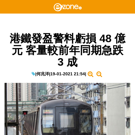
港鐵發盈警料虧損 48 億
元 客量較前年同期急跌
3 成
|
何兆洋
|
19-01-2021 21:54
|