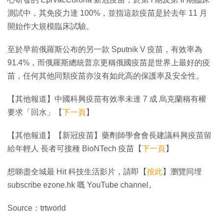
測試中，其免疫力達 100%，並指這款疫苗是於去年 11 月
開始作大規模臨床試驗。
至於早前俄羅斯公布的另一款 Sputnik V 疫苗，有效率為
91.4%，而俄羅斯總統普京更稱俄國疫苗是世界上最好的疫
苗，任何其他同類疫苗亦沒有如此高的保護率及安全性。
【其他報道】中國科興疫苗有效率未達 7 成 烏克蘭稱有權
要求「回水」【
下一頁
】
【其他報道】【新冠疫苗】藥劑師學會會長建議科興疫苗留
給年輕人 長者可接種 BioNTech 疫苗【
下一頁
】
想睇盡全城最 Hit 科技生活影片，請即【
按此
】瀏覽同埋
subscribe ezone.hk 嘅 YouTube channel。
Source：trtworld