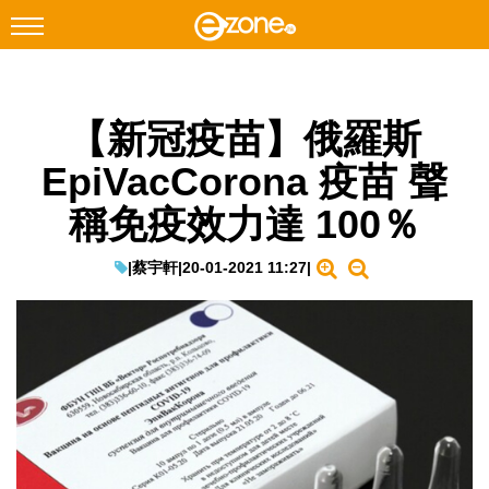
搜尋
【新冠疫苗】俄羅斯
Facebook
Instagram
EpiVacCorona 疫苗 聲
科技焦點
稱免疫效力達 100％
網絡生活
遊戲動漫
|
蔡宇軒
|
20-01-2021 11:27
|
教學評測
EduTech
IT Times
生成式AI與雲端應用
Enterprise Digital Transformation