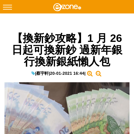
搜尋
【換新鈔攻略】1 月 26
Facebook
Instagram
日起可換新鈔 過新年銀
科技焦點
行換新銀紙懶人包
網絡生活
遊戲動漫
|
蔡宇軒
|
20-01-2021 16:44
|
教學評測
EduTech
IT Times
生成式AI與雲端應用
Enterprise Digital Transformation