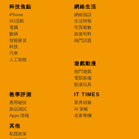
科技焦點
網絡生活
iPhone
網絡熱話
5G流動
生活情報
電腦
筍買着數
數碼
旅遊筍料
智能家居
熱門話題
科技
汽車
人工智能
遊戲動漫
熱門遊戲
電競裝備
動漫玩具
教學評測
IT TIMES
應用秘技
業界頭條
新品測試
AI 策略
Apps 情報
名家專欄
其他
私隱政策