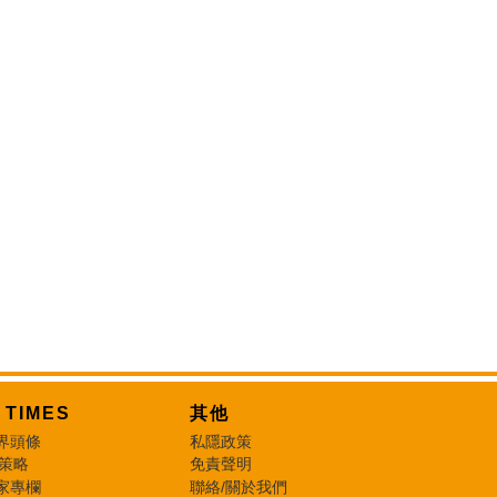
T TIMES
其他
界頭條
私隱政策
 策略
免責聲明
家專欄
聯絡/關於我們