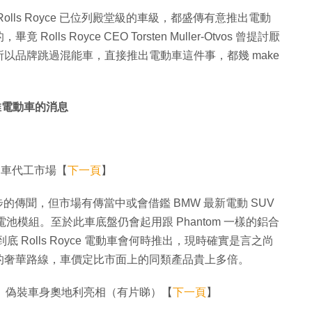
lls Royce 已位列殿堂級的車級，都盛傳有意推出電動
Rolls Royce CEO Torsten Muller-Otvos 曾提討厭
以品牌跳過混能車，直接推出電動車這件事，都幾 make
擬推電動車的消息
電動車代工市場【
下一頁
】
很初步的傳聞，但市場有傳當中或會借鑑 BMW 最新電動 SUV
及電池模組。至於此車底盤仍會起用跟 Phantom 一樣的鋁合
到底 Rolls Royce 電動車會何時推出，現時確實是言之尚
的奢華路線，車價定比市面上的同類產品貴上多倍。
段曝光 偽裝車身奧地利亮相（有片睇）【
下一頁
】