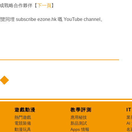
利成戰略合作夥伴【
下一頁
】
同埋 subscribe ezone.hk 嘅 YouTube channel。
遊戲動漫
教學評測
I
熱門遊戲
應用秘技
業
電競裝備
新品測試
AI
動漫玩具
Apps 情報
名