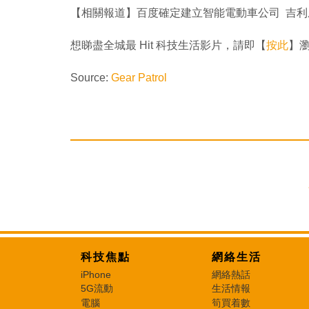
【相關報道】百度確定建立智能電動車公司 吉
想睇盡全城最 Hit 科技生活影片，請即【
按此
】瀏覽
Source:
Gear Patrol
科技焦點
網絡生活
iPhone
網絡熱話
5G流動
生活情報
電腦
筍買着數