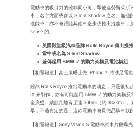
電動車的吸引力的確非同小可，即使連勞斯萊斯 Ro
車，名字方面或會以 Silent Shadow 之名。無他的，畢竟 
混能車，亦不會跟隨其他車廠步伐推出混能車，所
sense 的。
英國殿堂級汽車品牌 Rolls Royce 傳出
當中或名為 Silent Shadow
盛傳起用 BMW i7 的動力架構及電池模組
【相關報道】富士康唔止做 iPhone？ 將涉足
雖然 Rolls Royce 推出電動車的消息，只是
iX 來製作，亦有可能起用 BMW i7 的動力架構
金底盤，續航距離有望達 300mi（約 482km）。
早，不過肯定的是，這款電動車會貫徹品牌車款
【相關報道】Sony Vision-S 電動車試車片