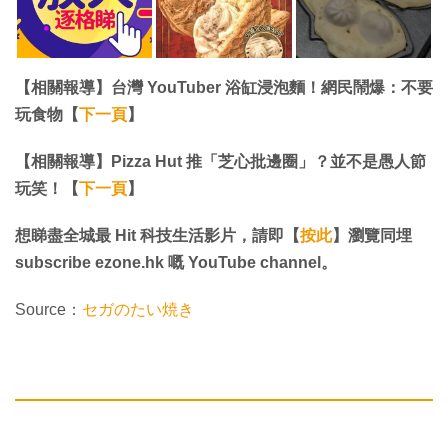
【相關報導】台灣 YouTuber 浴缸浸泡麵！網民鬧爆：不要
玩食物【
下一頁
】
【相關報導】Pizza Hut 推「芝心批邊圈」？並不是愚人節
玩笑！【
下一頁
】
想睇盡全城最 Hit 科技生活影片，請即【
按此
】瀏覽同埋
subscribe ezone.hk 嘅 YouTube channel。
Source：
セガのたい焼き