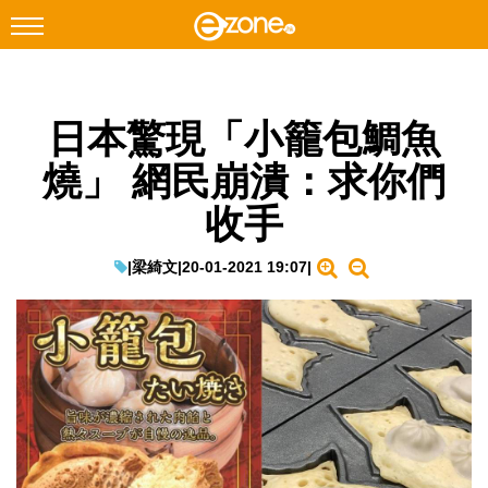
搜尋
日本驚現「小籠包鯛魚
Facebook
Instagram
燒」 網民崩潰：求你們
科技焦點
收手
網絡生活
遊戲動漫
|
梁綺文
|
20-01-2021 19:07
|
教學評測
EduTech
IT Times
生成式AI與雲端應用
Enterprise Digital Transformation