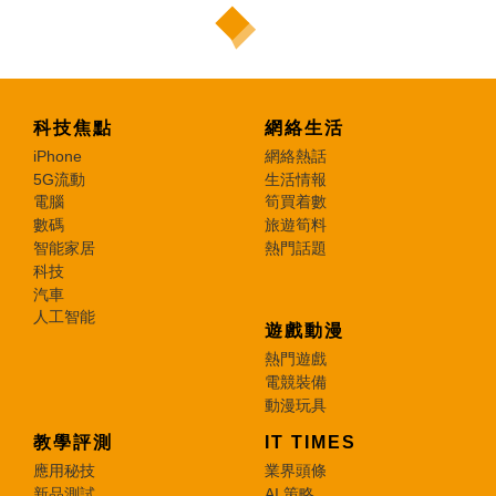
科技焦點
網絡生活
iPhone
網絡熱話
5G流動
生活情報
電腦
筍買着數
數碼
旅遊筍料
智能家居
熱門話題
科技
汽車
人工智能
遊戲動漫
熱門遊戲
電競裝備
動漫玩具
教學評測
IT TIMES
應用秘技
業界頭條
新品測試
AI 策略