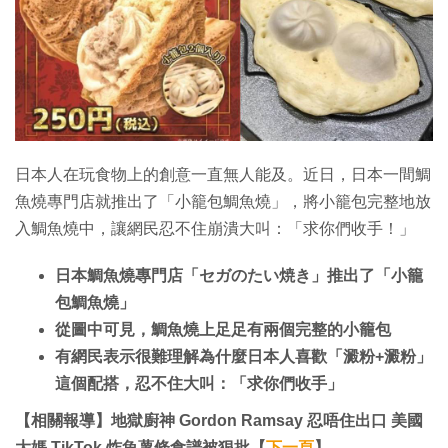
特集
日本人在玩食物上的創意一直無人能及。近日，日本一間鯛
魚燒專門店就推出了「小籠包鯛魚燒」，將小籠包完整地放
入鯛魚燒中，讓網民忍不住崩潰大叫：「求你們收手！」
日本鯛魚燒專門店「セガのたい焼き」推出了「小籠
包鯛魚燒」
從圖中可見，鯛魚燒上足足有兩個完整的小籠包
有網民表示很難理解為什麼日本人喜歡「澱粉+澱粉」
這個配搭，忍不住大叫：「求你們收手」
【相關報導】地獄廚神 Gordon Ramsay 忍唔住出口 美國
大媽 TikTok 炸魚薯條食譜被狠批【
下一頁
】