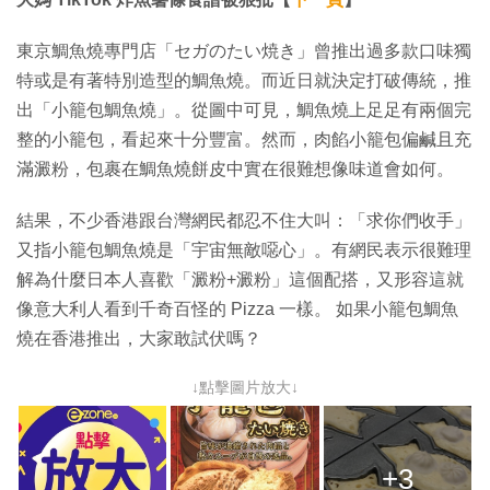
東京鯛魚燒專門店「セガのたい焼き」曾推出過多款口味獨
特或是有著特別造型的鯛魚燒。而近日就決定打破傳統，推
出「小籠包鯛魚燒」。從圖中可見，鯛魚燒上足足有兩個完
整的小籠包，看起來十分豐富。然而，肉餡小籠包偏鹹且充
滿澱粉，包裹在鯛魚燒餅皮中實在很難想像味道會如何。
結果，不少香港跟台灣網民都忍不住大叫：「求你們收手」
又指小籠包鯛魚燒是「宇宙無敵噁心」。有網民表示很難理
解為什麼日本人喜歡「澱粉+澱粉」這個配搭，又形容這就
像意大利人看到千奇百怪的 Pizza 一樣。 如果小籠包鯛魚
燒在香港推出，大家敢試伏嗎？
↓點擊圖片放大↓
+3