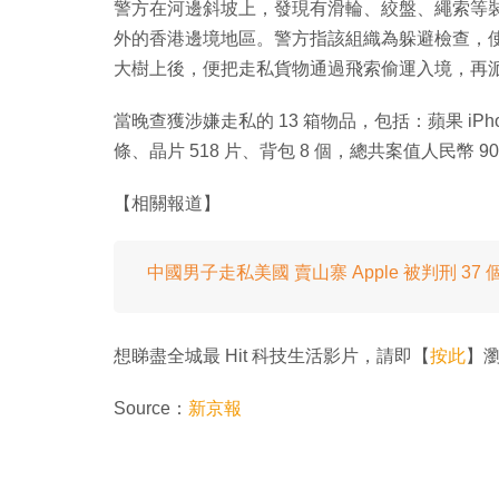
警方在河邊斜坡上，發現有滑輪、絞盤、繩索等裝置，
外的香港邊境地區。警方指該組織為躲避檢查，
大樹上後，便把走私貨物通過飛索偷運入境，再
當晚查獲涉嫌走私的 13 箱物品，包括：蘋果 iPhon
條、晶片 518 片、背包 8 個，總共案值人民幣
【相關報道】
中國男子走私美國 賣山寨 Apple 被判刑 37 
想睇盡全城最 Hit 科技生活影片，請即【
按此
】瀏覽
Source：
新京報