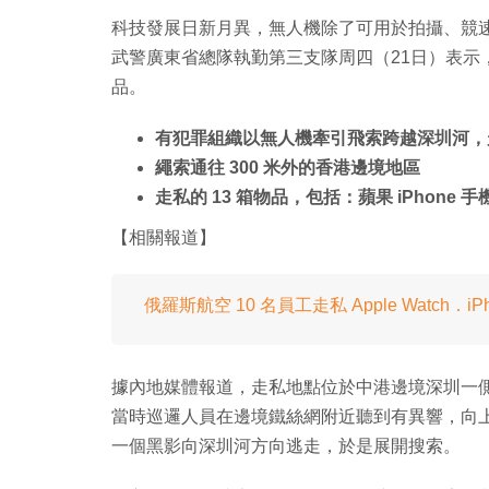
科技發展日新月異，無人機除了可用於拍攝、競
武警廣東省總隊執勤第三支隊周四（21日）表示
品。
有犯罪組織以無人機牽引飛索跨越深圳河，
繩索通往 300 米外的香港邊境地區
走私的 13 箱物品，包括：蘋果 iPhone 手
【相關報道】
俄羅斯航空 10 名員工走私 Apple Watch．iP
據內地媒體報道，走私地點位於中港邊境深圳一側
當時巡邏人員在邊境鐵絲網附近聽到有異響，向
一個黑影向深圳河方向逃走，於是展開搜索。