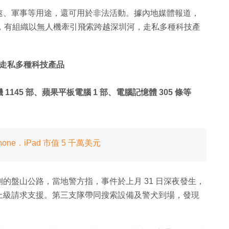
速、軍事等用途，還可用於非法活動。據內地媒體報道，
，有組織以無人機牽引飛索跨越深圳河，走私多種科技產
走私多種科技產品
機 1145 部、蘋果平板電腦 1 部、電腦記憶體 305 條等
hone．iPad 市值 5 千萬美元
的盤山公路，當地警方指，事件於上月 31 日深夜發生，
上級請求支援。第三支隊帶同搜索設備及警犬到場，發現