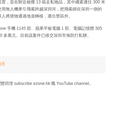
並在附近檢獲 13 箱走私物品，其中繩索通往 300 米
使用無人機牽引飛索跨越深圳河，把飛索綁在深圳一側的
派人將貨物通過地道轉移，運出禁區外。
e 手機 1145 部、蘋果平板電腦 1 部、電腦記憶體 305
 900 多萬元。目前該案件已移交深圳市海防打私辦。
個月
同埋 subscribe ezone.hk 嘅 YouTube channel。