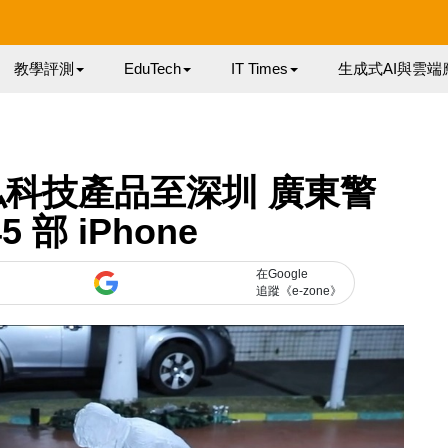
教學評測
EduTech
IT Times
生成式AI與雲端
科技產品至深圳 廣東警
5 部 iPhone
在Google
追蹤《e-zone》