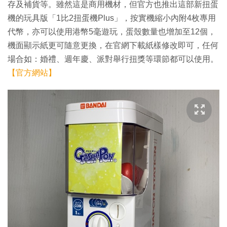
存及補貨等。雖然這是商用機材，但官方也推出這部新扭蛋
機的玩具版「1比2扭蛋機Plus」，按實機縮小內附4枚專用
代幣，亦可以使用港幣5毫遊玩，蛋殼數量也增加至12個，
機面顯示紙更可隨意更換，在官網下載紙樣修改即可，任何
場合如：婚禮、週年慶、派對舉行扭獎等環節都可以使用。
【官方網站】