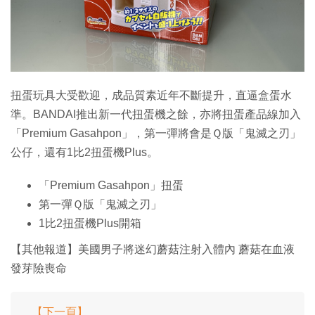
特集
扭蛋玩具大受歡迎，成品質素近年不斷提升，直逼盒蛋水
準。BANDAI推出新一代扭蛋機之餘，亦將扭蛋產品線加入
「Premium Gasahpon」，第一彈將會是Ｑ版「鬼滅之刃」
公仔，還有1比2扭蛋機Plus。
「Premium Gasahpon」扭蛋
第一彈Ｑ版「鬼滅之刃」
1比2扭蛋機Plus開箱
【其他報道】美國男子將迷幻蘑菇注射入體內 蘑菇在血液
發芽險喪命
【下一頁】