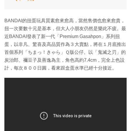
BANDAI的扭蛋玩具質素愈來愈高，當然售價也愈來愈貴，
扭一次要數十元是基本，但大人小朋友仍然是樂此不疲。最
近BANDAI發表了新一代「Premium Gasahpon」系列扭
蛋，以非凡、驚喜及高品質作為３大賣點，將在１月底推出
首個系列「ちまっ！きゃら」Ｑ版公仔。以「鬼滅之刃」的
炭治郎、禰豆子及善逸為主，角色高約7.4cm，完全上色設
計，每次８００日圓，看來跟盒蛋水準已經十分接近。