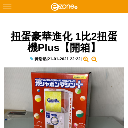
搜尋
扭蛋豪華進化 1比2扭蛋
Facebook
Instagram
機Plus【開箱】
科技焦點
網絡生活
|
黃浩然
|
21-01-2021 22:22
|
遊戲動漫
教學評測
EduTech
IT Times
生成式AI與雲端應用
Enterprise Digital Transformation