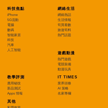
科技焦點
網絡生活
iPhone
網絡熱話
5G流動
生活情報
電腦
筍買着數
數碼
旅遊筍料
智能家居
熱門話題
科技
汽車
人工智能
遊戲動漫
熱門遊戲
電競裝備
動漫玩具
教學評測
IT TIMES
應用秘技
業界頭條
新品測試
AI 策略
Apps 情報
名家專欄
其他
私隱政策