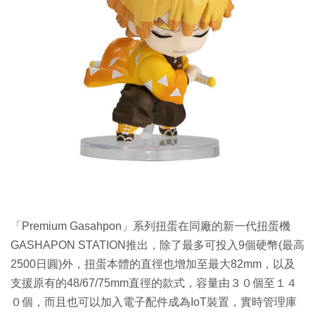
「Premium Gasahpon」系列扭蛋在同廠的新一代扭蛋機
GASHAPON STATION推出，除了最多可投入9個硬幣(最高
2500日圓)外，扭蛋本體的直徑也增加至最大82mm，以及
支援原有的48/67/75mm直徑的款式，容量由３０個至１４
０個，而且也可以加入電子配件成為IoT裝置，實時管理庫