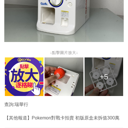
↓點擊圖片放大↓
+5
查詢:瑞華行
【其他報道】Pokemon對戰卡拍賣 初版原盒未拆值300萬