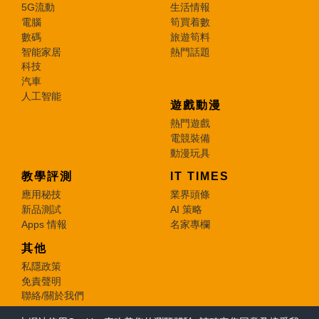
5G流動
生活情報
電腦
筍買着數
數碼
旅遊筍料
智能家居
熱門話題
科技
汽車
人工智能
遊戲動漫
熱門遊戲
電競裝備
動漫玩具
教學評測
IT TIMES
應用秘技
業界頭條
新品測試
AI 策略
Apps 情報
名家專欄
其他
私隱政策
免責聲明
聯絡/關於我們