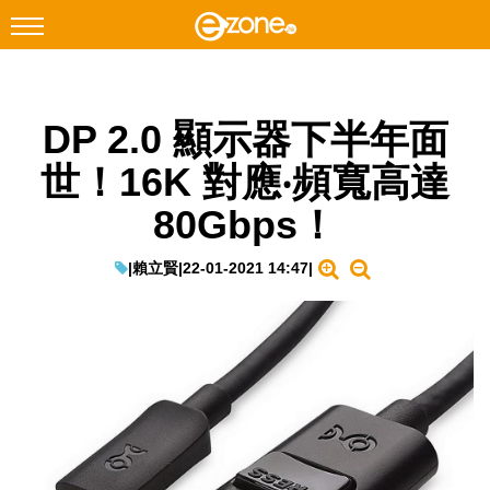
搜尋
DP 2.0 顯示器下半年面
Facebook
Instagram
世！16K 對應‧頻寬高達
科技焦點
80Gbps！
網絡生活
遊戲動漫
|
賴立賢
|
22-01-2021 14:47
|
教學評測
EduTech
IT Times
生成式AI與雲端應用
Enterprise Digital Transformation