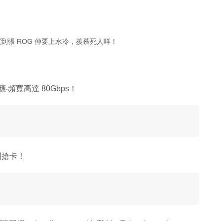
到張 ROG 仲要上水冷，羨慕死人咩！
‧頻寬高達 80Gbps！
鬥搶卡！