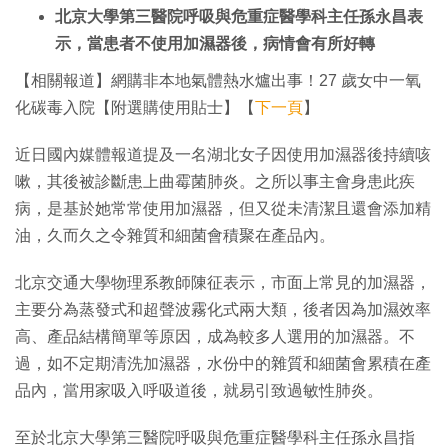
北京大學第三醫院呼吸與危重症醫學科主任孫永昌表
示，當患者不使用加濕器後，病情會有所好轉
【相關報道】網購非本地氣體熱水爐出事！27 歲女中一氧
化碳毒入院【附選購使用貼士】【
下一頁
】
近日國內媒體報道提及一名湖北女子因使用加濕器後持續咳
嗽，其後被診斷患上曲霉菌肺炎。之所以事主會身患此疾
病，是基於她常常使用加濕器，但又從未清潔且還會添加精
油，久而久之令雜質和細菌會積聚在產品內。
北京交通大學物理系教師陳征表示，市面上常見的加濕器，
主要分為蒸發式和超聲波霧化式兩大類，後者因為加濕效率
高、產品結構簡單等原因，成為較多人選用的加濕器。不
過，如不定期清洗加濕器，水份中的雜質和細菌會累積在產
品內，當用家吸入呼吸道後，就易引致過敏性肺炎。
至於北京大學第三醫院呼吸與危重症醫學科主任孫永昌指