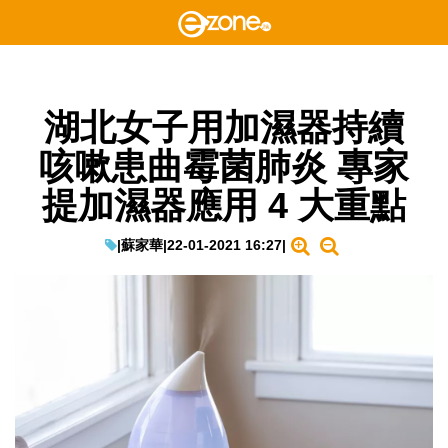
湖北女子用加濕器持續
咳嗽患曲霉菌肺炎 專家
提加濕器應用 4 大重點
|
蘇家華
|
22-01-2021 16:27
|