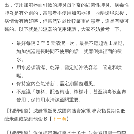
出，使用加濕器而引致的肺炎跟平常的細菌性肺炎、病毒性
肺炎是有分別的，當患者不使用加濕器後，脫離環境以後，
病情會有所好轉，但當然對於比較嚴重的患者，還是有藥可
醫的。以下就是加濕器的使用建議，大家不妨參考一下。
最好每隔 3 至 5 天清潔一次，最長不應超過 1 星期。
如加濕器是長時間不使用的話，就應倒掉裡面的積
水。
用水必須清潔、乾淨，需定期沖洗容器、管道和噴
嘴。
保持室內空氣清新，需定期開窗通風。
不建議「加料」配合精油、檸檬汁，甚至消毒殺菌劑
使用，保持用水清潔至關重要。
【相關報道】減醣電飯煲成國內熱賣家電 專家指長期食低
醣米飯或缺維他命 B【
下一頁
】
【相關報道】保溫杯浸泡紅棗水十多天 瓶蓋被扭開一刻突