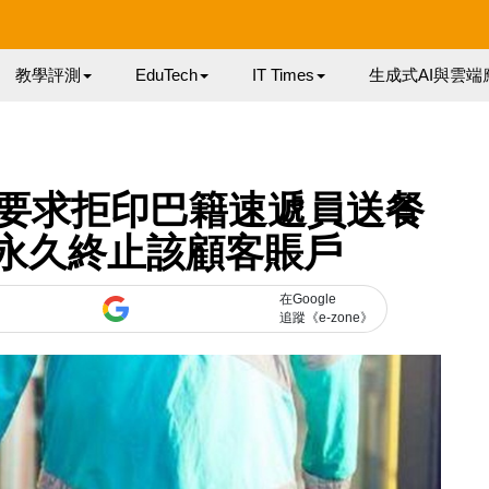
教學評測
EduTech
IT Times
生成式AI與雲端
要求拒印巴籍速遞員送餐
 指已永久終止該顧客賬戶
在Google
追蹤《e-zone》