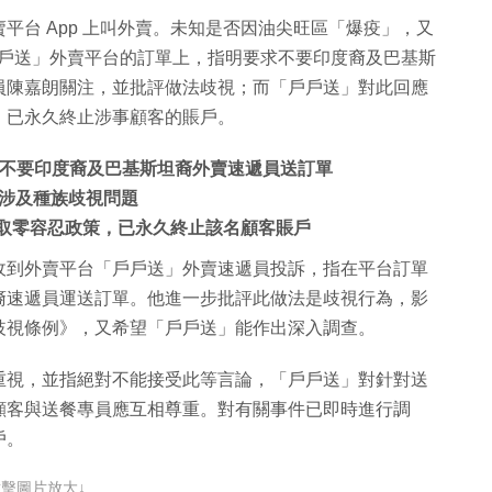
平台 App 上叫外賣。未知是否因油尖旺區「爆疫」，又
o「戶戶送」外賣平台的訂單上，指明要求不要印度裔及巴基斯
員陳嘉朗關注，並批評做法歧視；而「戶戶送」對此回應
，已永久終止涉事顧客的賬戶。
客要求不要印度裔及巴基斯坦裔外賣速遞員送訂單
涉及種族歧視問題
公司採取零容忍政策，已永久終止該名顧客賬戶
收到外賣平台「戶戶送」外賣速遞員投訴，指在平台訂單
裔速遞員運送訂單。他進一步批評此做法是歧視行為，影
歧視條例》，又希望「戶戶送」能作出深入調查。
重視，並指絕對不能接受此等言論，「戶戶送」對針對送
顧客與送餐專員應互相尊重。對有關事件已即時進行調
戶。
點擊圖片放大↓