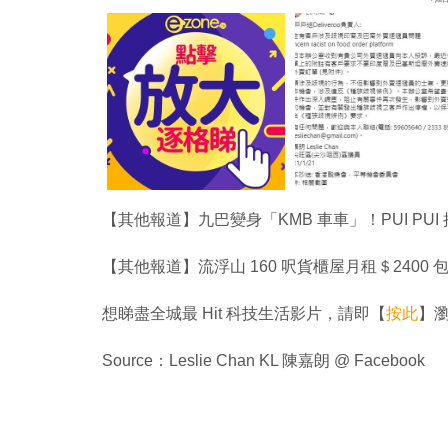
【其他報道】九巴變身「KMB 車車」！PUI PU
【其他報道】流浮山 160 呎貨櫃屋月租＄2400 包
想睇盡全城最 Hit 科技生活影片，請即【
按此
】瀏覽
Source：Leslie Chan KL 陳嘉朗 @ Facebook