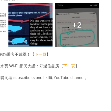
+2
I 抱怨乘客不戴罩！【
下一頁
】
水費 Wi-Fi 網民大讚：好過住劏房【
下一頁
】
同埋 subscribe ezone.hk 嘅 YouTube channel。