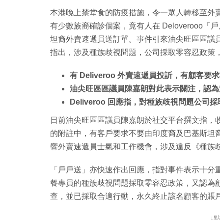
本港晚上禁堂食的防疫措施，令一眾人轉移至外賣
有少數族裔確診個案，竟有人在 Deloveroo
坦裔外賣速遞員送訂單。事件引來油尖旺區區議
指出，涉及種族歧視問題，公司採取零容忍政策
有 Deliveroo 外賣速遞員投訢，有顧
油尖旺區區議員陳嘉朗對此表示關注，認為
Deliveroo 回應指，對種族歧視問題
日前油尖旺區區議員陳嘉朗於社交平台撰文指，
的附註中，有客戶要求不要由印度裔及巴基斯坦
響外賣速遞員士氣和工作機會，涉及違反《種族
「戶戶送」亦快速作出回應，指對事件表示十分
餐專員的種族歧視問題採取零容忍政策，又認為
查，並已採取合適行動，永久終止該名顧客的賬
↓