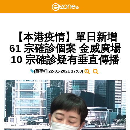
【本港疫情】單日新增
61 宗確診個案 金威廣場
10 宗確診疑有垂直傳播
|
蔡宇軒
|
22-01-2021 17:00
|