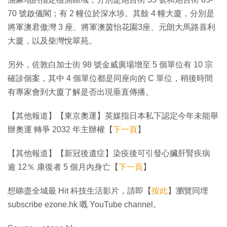
70 號啟儀閣；有 2 幢位於深水埗。其餘 4 幢大廈，分別是
將軍澳君傲灣 3 座、將軍澳茵怡花園3座、元朗大馬路喜利
大廈，以及柴灣悅翠苑。
另外，佐敦白加士街 98 號金威廣場增至 5 個單位有 10 宗
確診個案，其中 4 個單位都是同座向的 C 單位，稍後時間
有專家會到大廈了解是否出現垂直傳播。
【其他報道】【東京奧運】英媒指日本私下認定今年未能舉
辦奧運 轉爭 2032 年主辦權【
下一頁
】
【其他報道】【新冠後遺症】染疫後可引發心臟肝腎疾病
逾 12％ 康復者 5 個月內身亡【
下一頁
】
想睇盡全城最 Hit 科技生活影片，請即【
按此
】瀏覽同埋
subscribe ezone.hk 嘅 YouTube channel。