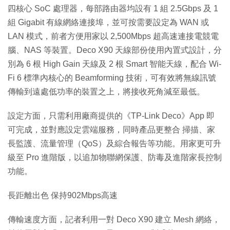
四核心 SoC 處理器，每部路由器均設有 1 組 2.5Gbps 及 1
組 Gigabit 有線網絡連接埠，並可按需要設定為 WAN 或
LAN 模式，前者方便用家以 2,500Mbps 超高速連接電競電
腦、NAS 等裝置。Deco X90 天線部份使用內置式設計，分
別為 6 根 High Gain 天線及 2 根 Smart 智能天線，配合 Wi-
Fi 6 標準內核心的 Beamforming 技術，可有效將無線訊號
傳輸到遠處低功率的裝置之上，將接收死角減至最低。
設定方面，只需利用廠商提供的《TP-Link Deco》App 即
可完成，並對應設定雲端服務，同時產品更整合 掃描、家
長監護、流量管理（QoS）及綜合報告等功能。用家更可升
級至 Pro 進階版，以追加物聯網保護、防毒及進階家長控制
功能。
長距離出色 保持902Mbps高速
傳輸速度方面，記者利用一對 Deco X90 建立 Mesh 網絡，