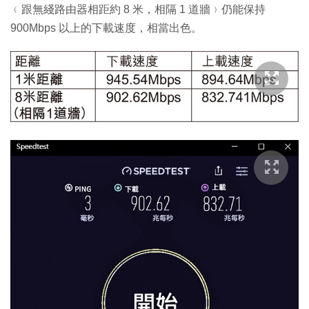
﹙跟無綫路由器相距約 8 米，相隔 1 道牆﹚仍能保持
900Mbps 以上的下載速度，相當出色。