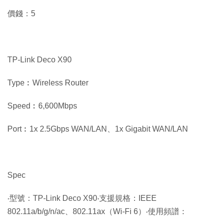
價錢：5
TP-Link Deco X90
Type︰Wireless Router
Speed︰6,600Mbps
Port︰1x 2.5Gbps WAN/LAN、1x Gigabit WAN/LAN
Spec
‧型號：TP-Link Deco X90‧支援規格：IEEE
802.11a/b/g/n/ac、802.11ax（Wi-Fi 6）‧使用頻譜：