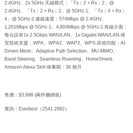
2.4GHz、2x 5GHz‧天線模式：「Tx︰2 + Rx︰2」@
2.4GHz、「Tx︰2 + Rx︰2」@ 5GHz-1、「Tx︰4 + Rx︰
4」@ 5GHz-2‧連線速度：574Mbps @ 2.4GHz、
1,201Mbps @ 5GHz-1、4,804Mbps @ 5GHz-2‧有線介面：
每台設有1x 2.5Gbps WAN/LAN、1x Gigabit WAN/LAN‧保
安技術支援：WPA、WPA2、WAP3、WPS‧其他功能：AI-
Driven Mesh、Adaptive Path Selection、MU-MIMO、
Band Steering、Seamless Roaming、HomeShield、
Amazon Alexa Skill‧保養期：36 個月
售價︰$3,998 (兩件捆綁裝)
查詢：Everbest（2541 2982）