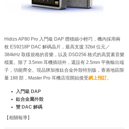
特集
Hidizs AP80 Pro 入門級 DAP 體積細小輕巧，機內採用兩
枚 ES9218P DAC 解碼晶片，最高支援 32bit 位元／
384kHz 取樣規格的音樂，以及 DSD256 格式的高質素音樂
檔案。除了 3.5mm 耳機插頭外，還設有 2.5mm 平衡輸出端
子，功能齊全。現品牌加推鈦合金外殼特別版，香港地區限
量 188 部，Master Pro 耳機店現開始接受
網上預訂
。
入門級 DAP
鈦合金屬外殼
雙 DAC 解碼
【相關報導】