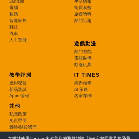
5G流動
生活情報
電腦
筍買着數
數碼
旅遊筍料
智能家居
熱門話題
科技
汽車
人工智能
遊戲動漫
熱門遊戲
電競裝備
動漫玩具
教學評測
IT TIMES
應用秘技
業界頭條
新品測試
AI 策略
Apps 情報
名家專欄
其他
私隱政策
免責聲明
聯絡/關於我們
本網站使用Cookies來改善您的瀏覽體驗, 請確定您同意及接受我
© 2026 e-zone. All Rights Reserved.