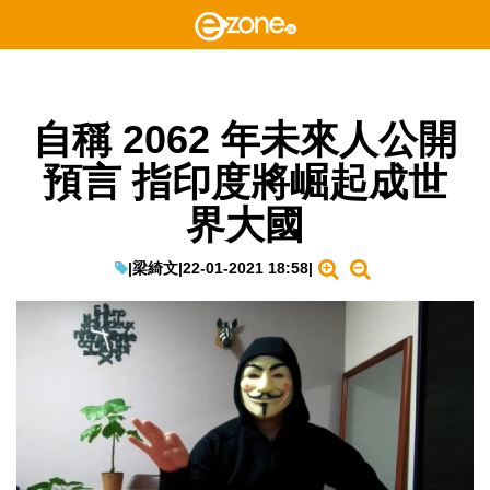
自稱 2062 年未來人公開
預言 指印度將崛起成世
界大國
|
梁綺文
|
22-01-2021 18:58
|