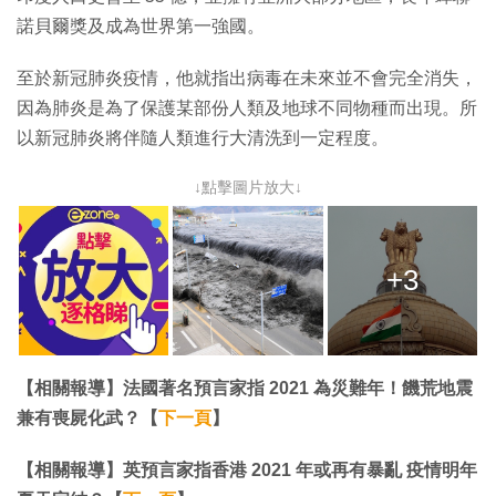
諾貝爾獎及成為世界第一強國。
至於新冠肺炎疫情，他就指出病毒在未來並不會完全消失，
因為肺炎是為了保護某部份人類及地球不同物種而出現。所
以新冠肺炎將伴隨人類進行大清洗到一定程度。
↓點擊圖片放大↓
+3
【相關報導】法國著名預言家指 2021 為災難年！饑荒地震
兼有喪屍化武？【
下一頁
】
【相關報導】英預言家指香港 2021 年或再有暴亂 疫情明年