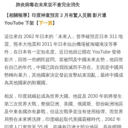
肺炎病毒在未來並不會完全消失
【相關報導】印度神童預言 2 月有驚人災難 影片遭
YouTube 下架【
下一頁
】
這位來自 2062 年日本的「未來人」曾準確預言日本 311 地
震、熊本大地震和 2011 年日本仙台機場被海嘯淹沒等事
件，在日本有一定知名度。近日他就公開在 YouTube 發佈
影片，回答一些網民提問。當被問及中國未來走勢，他回答
在自己的年代，中國已因自我毀滅而不存在。主因是中國局
勢轉向暴力，其他國家決定發起攻擊結束混亂，最終中國成
為其他國家的附屬國。
相反，印度就崛起成為世界大國。他提及 2030 年前將發生
第三次世界大戰，整個亞洲、美國、俄羅斯、部份歐洲地區
及中東各國亦有參戰，但這次戰爭並沒有使用核彈。而世界
局勢在未來將洗牌，印度崛起取代美國霸權時代，2062 年
印度人口更曾至 55 億，並擁有亞洲大部分地區，長年蟬聯