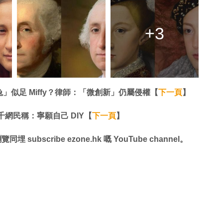
+3
似足 Miffy？律師：「微創新」仍屬侵權【
下一頁
】
網民稱：寧願自己 DIY【
下一頁
】
同埋 subscribe ezone.hk 嘅 YouTube channel。