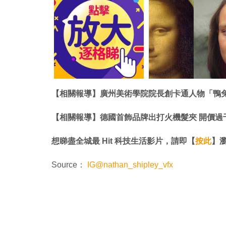
【相關報導】廣州美術學院院長創卡通人物「鴨兔」
【相關報導】德國首飾品牌出打火機髮夾 開價過千
想睇盡全城最 Hit 科技生活影片，請即【
按此
】瀏覽
Source：
IG@nathan_shipley_vfx