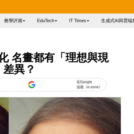
教學評測
EduTech
IT Times
生成式AI與雲端
人化 名畫都有「理想與現
」差異？
在Google
追蹤《e-zone》