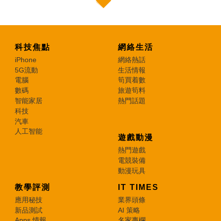
科技焦點
網絡生活
iPhone
網絡熱話
5G流動
生活情報
電腦
筍買着數
數碼
旅遊筍料
智能家居
熱門話題
科技
汽車
人工智能
遊戲動漫
熱門遊戲
電競裝備
動漫玩具
教學評測
IT TIMES
應用秘技
業界頭條
新品測試
AI 策略
Apps 情報
名家專欄