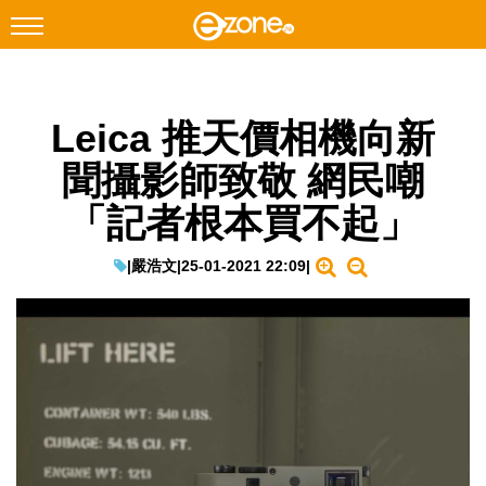
搜尋
Leica 推天價相機向新
Facebook
Instagram
聞攝影師致敬 網民嘲
科技焦點
「記者根本買不起」
網絡生活
遊戲動漫
|
嚴浩文
|
25-01-2021 22:09
|
教學評測
EduTech
IT Times
生成式AI與雲端應用
Enterprise Digital Transformation