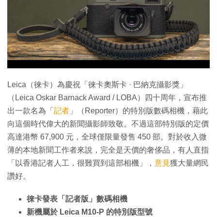
特集
Leica（徠卡）為慶祝「徠卡奧斯卡 · 巴納克攝影獎」
（Leica Oskar Barnack Award / LOBA）四十周年，宣布推
出一款名為「
記者
」（Reporter）的特別版數碼相機，藉此
向這個時代偉大的新聞攝影師致敬。不過這部特別版的定價
高達港幣 67,900 元，全球僅限量發售 450 部。對於收入微
薄的本地新聞工作者來說，完全是天價的奢侈品，有人直指
「以香港記者人工，很難買到這部相機」，
意見
獲大量網民
讚好。
徠卡發表「記者版」數碼相機
新機屬於 Leica M10-P 的特別版型號