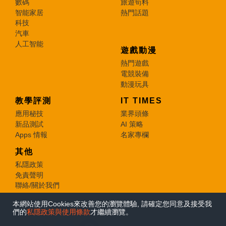
數碼
旅遊筍料
智能家居
熱門話題
科技
汽車
人工智能
遊戲動漫
熱門遊戲
電競裝備
動漫玩具
教學評測
IT TIMES
應用秘技
業界頭條
新品測試
AI 策略
Apps 情報
名家專欄
其他
私隱政策
免責聲明
聯絡/關於我們
本網站使用Cookies來改善您的瀏覽體驗, 請確定您同意及接受我
© 2026 e-zone. All Rights Reserved.
們的
私隱政策與使用條款
才繼續瀏覽。