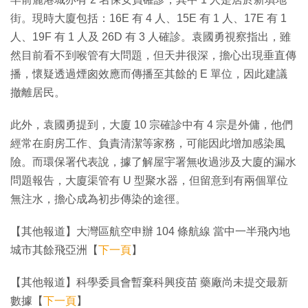
街。現時大廈包括：16E 有 4 人、15E 有 1 人、17E 有 1
人、19F 有 1 人及 26D 有 3 人確診。袁國勇視察指出，雖
然目前看不到喉管有大問題，但天井很深，擔心出現垂直傳
播，懷疑透過煙囪效應而傳播至其餘的 E 單位，因此建議
撤離居民。
此外，袁國勇提到，大廈 10 宗確診中有 4 宗是外傭，他們
經常在廚房工作、負責清潔等家務，可能因此增加感染風
險。而環保署代表說，據了解屋宇署無收過涉及大廈的漏水
問題報告，大廈渠管有 U 型聚水器，但留意到有兩個單位
無注水，擔心成為初步傳染的途徑。
【其他報道】大灣區航空申辦 104 條航線 當中一半飛內地
城市其餘飛亞洲【
下一頁
】
【其他報道】科學委員會暫棄科興疫苗 藥廠尚未提交最新
數據【
下一頁
】