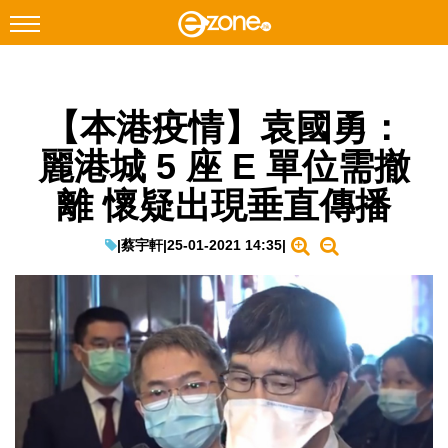
搜尋
【本港疫情】袁國勇：
Facebook
Instagram
麗港城 5 座 E 單位需撤
科技焦點
離 懷疑出現垂直傳播
網絡生活
遊戲動漫
|
蔡宇軒
|
25-01-2021 14:35
|
教學評測
EduTech
IT Times
生成式AI與雲端應用
Enterprise Digital Transformation