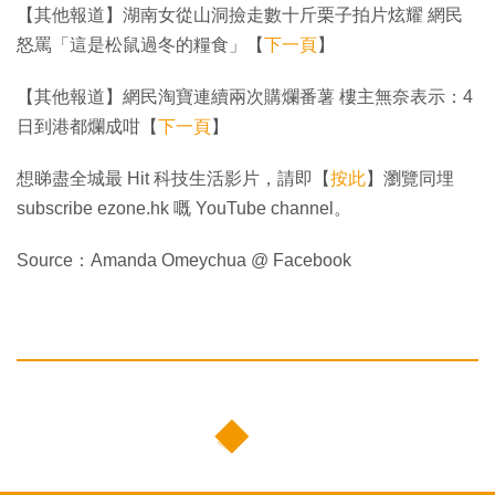
【其他報道】湖南女從山洞撿走數十斤栗子拍片炫耀 網民
怒罵「這是松鼠過冬的糧食」【
下一頁
】
【其他報道】網民淘寶連續兩次購爛番薯 樓主無奈表示：4
日到港都爛成咁【
下一頁
】
想睇盡全城最 Hit 科技生活影片，請即【
按此
】瀏覽同埋
subscribe ezone.hk 嘅 YouTube channel。
Source：Amanda Omeychua @ Facebook