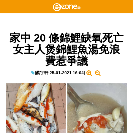
家中 20 條錦鯉缺氧死亡
女主人煲錦鯉魚湯免浪
費惹爭議
|
蔡宇軒
|
25-01-2021 16:04
|