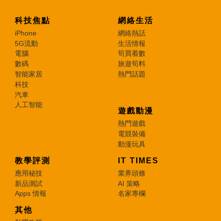
科技焦點
網絡生活
iPhone
網絡熱話
5G流動
生活情報
電腦
筍買着數
數碼
旅遊筍料
智能家居
熱門話題
科技
汽車
人工智能
遊戲動漫
熱門遊戲
電競裝備
動漫玩具
教學評測
IT TIMES
應用秘技
業界頭條
新品測試
AI 策略
Apps 情報
名家專欄
其他