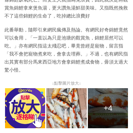
賞魚錦鯉拿來煲魚湯，更大讚魚湯鮮甜美味。又指既然挽救
不了這些錦鯉的生命了，吃掉總比浪費好
此番舉動，隨即引來網民瘋傳及熱論。有網民好奇錦鯉竟然
可以食用，「一直以為只是池塘的觀賞魚，錦鯉居然可以
吃。」亦有網民指這太殘忍吧，畢竟曾經是寵物，留言指
「我不會把寵物煮來吃，會拿去埋葬。」不過，也有網民指
出其實有部分馬來西亞地方會拿錦鯉煮成食物，毋須太過大
驚小怪。
↓點擊圖片放大↓
+4