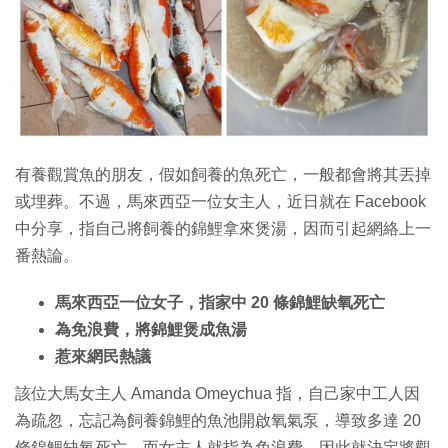
有養觀賞魚的朋友，假如飼養的魚死亡，一般都會將其丟掉
或埋葬。不過，馬來西亞一位女主人，近日就在 Facebook
中分享，指自己將飼養的錦鯉拿來煲湯，因而引起網絡上一
番熱論。
馬來西亞一位女子，指家中 20 條錦鯉缺氧死亡
為免浪費，將錦鯉煲成魚湯
惹來網民熱議
該位大馬女主人 Amanda Omeychua 指，自己家中工人因
為疏忽，忘記為飼養錦鯉的魚池開啟氧氣泵，導致多達 20
條錦鯉缺氧死亡。而女主人就指為免浪費，因此就決定將觀