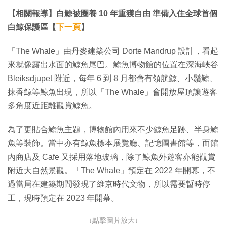
【相關報導】白鯨被圈養 10 年重獲自由 準備入住全球首個
白鯨保護區【
下一頁
】
「The Whale」由丹麥建築公司 Dorte Mandrup 設計，看起
來就像露出水面的鯨魚尾巴。鯨魚博物館的位置在深海峽谷
Bleiksdjupet 附近，每年 6 到 8 月都會有領航鯨、小鬚鯨、
抹香鯨等鯨魚出現，所以「The Whale」會開放屋頂讓遊客
多角度近距離觀賞鯨魚。
為了更貼合鯨魚主題，博物館內用來不少鯨魚足跡、半身鯨
魚等裝飾。當中亦有鯨魚標本展覽廳、記憶圖書館等，而館
內商店及 Cafe 又採用落地玻璃，除了鯨魚外遊客亦能觀賞
附近大自然景觀。「The Whale」預定在 2022 年開幕，不
過當局在建築期間發現了維京時代文物，所以需要暫時停
工，現時預定在 2023 年開幕。
↓點擊圖片放大↓