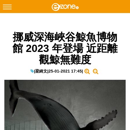
搜尋
挪威深海峽谷鯨魚博物
Facebook
Instagram
館 2023 年登場 近距離
科技焦點
觀鯨無難度
網絡生活
遊戲動漫
|
梁綺文
|
25-01-2021 17:45
|
教學評測
EduTech
IT Times
生成式AI與雲端應用
Enterprise Digital Transformation