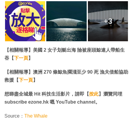
+3
【相關報導】美國 2 女子划艇出海 險被座頭鯨連人帶船生
吞【
下一頁
】
【相關報導】澳洲 270 條鯨魚擱淺至少 90 死 漁夫借船協助
救援【
下一頁
】
想睇盡全城最 Hit 科技生活影片，請即【
按此
】瀏覽同埋
subscribe ezone.hk 嘅 YouTube channel。
Source：
The Whale