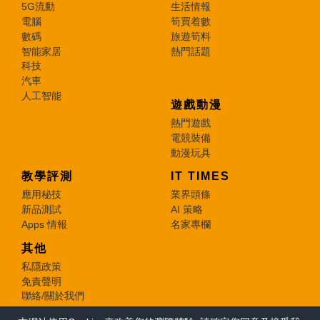
5G流動
生活情報
電腦
筍買着數
數碼
旅遊筍料
智能家居
熱門話題
科技
汽車
人工智能
遊戲動漫
熱門遊戲
電競裝備
動漫玩具
教學評測
IT TIMES
應用秘技
業界頭條
新品測試
AI 策略
Apps 情報
名家專欄
其他
私隱政策
免責聲明
聯絡/關於我們