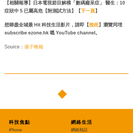
【相關報導】日本電視節目解構「數碼癡呆症」 醫生：10
症狀中 5 已屬高危【附測試方法】【
下一頁
】
想睇盡全城最 Hit 科技生活影片，請即【
按此
】瀏覽同埋
subscribe ezone.hk 嘅 YouTube channel。
Source：
揚子晚報
科技焦點
網絡生活
iPhone
網絡熱話