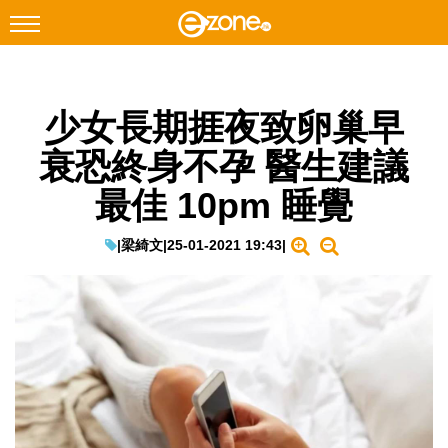
搜尋
少女長期捱夜致卵巢早
Facebook
Instagram
衰恐終身不孕 醫生建議
科技焦點
最佳 10pm 睡覺
網絡生活
遊戲動漫
|
梁綺文
|
25-01-2021 19:43
|
教學評測
EduTech
IT Times
生成式AI與雲端應用
Enterprise Digital Transformation