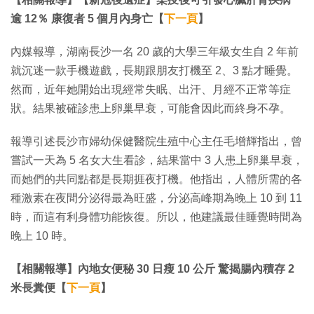
逾 12％ 康復者 5 個月內身亡【
下一頁
】
內媒報導，湖南長沙一名 20 歲的大學三年級女生自 2 年前
就沉迷一款手機遊戲，長期跟朋友打機至 2、3 點才睡覺。
然而，近年她開始出現經常失眠、出汗、月經不正常等症
狀。結果被確診患上卵巢早衰，可能會因此而終身不孕。
報導引述長沙市婦幼保健醫院生殖中心主任毛增輝指出，曾
嘗試一天為 5 名女大生看診，結果當中 3 人患上卵巢早衰，
而她們的共同點都是長期捱夜打機。他指出，人體所需的各
種激素在夜間分泌得最為旺盛，分泌高峰期為晚上 10 到 11
時，而這有利身體功能恢復。所以，他建議最佳睡覺時間為
晚上 10 時。
【相關報導】內地女便秘 30 日瘦 10 公斤 驚揭腸內積存 2
米長糞便【
下一頁
】