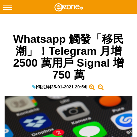
搜尋
Whatsapp 觸發「移民
Facebook
Instagram
潮」！Telegram 月增
科技焦點
2500 萬用戶 Signal 增
網絡生活
750 萬
遊戲動漫
教學評測
|
何兆洋
|
25-01-2021 20:54
|
EduTech
IT Times
生成式AI與雲端應用
Enterprise Digital Transformation